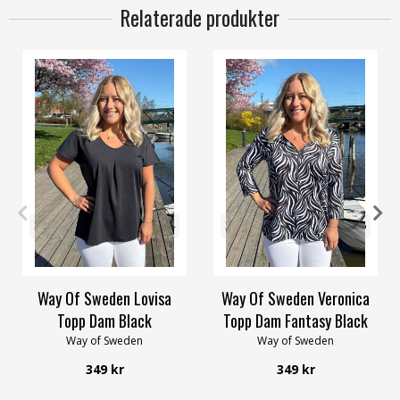
Relaterade produkter
36/38
44/46
48/50
52/54
32/34
36/38
40/42
44/46
56/58
48/50
56/58
Way Of Sweden Lovisa
Way Of Sweden Veronica
Topp Dam Black
Topp Dam Fantasy Black
Way of Sweden
Way of Sweden
349 kr
349 kr