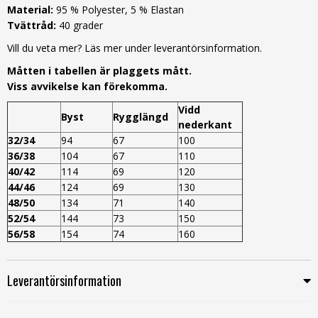
Material:
95 % Polyester, 5 % Elastan
Tvättråd:
40 grader
Vill du veta mer? Läs mer under leverantörsinformation.
Måtten i tabellen är plaggets mått.
Viss avvikelse kan förekomma.
Vidd
Byst
Rygglängd
nederkant
32/34
94
67
100
36/38
104
67
110
40/42
114
69
120
44/46
124
69
130
48/50
134
71
140
52/54
144
73
150
56/58
154
74
160
Leverantörsinformation