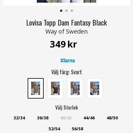
Lovisa Topp Dam Fantasy Black
Way of Sweden
349
kr
Välj färg:
Svart
Välj
Storlek
32/34
36/38
40/42
44/46
48/50
52/54
56/58