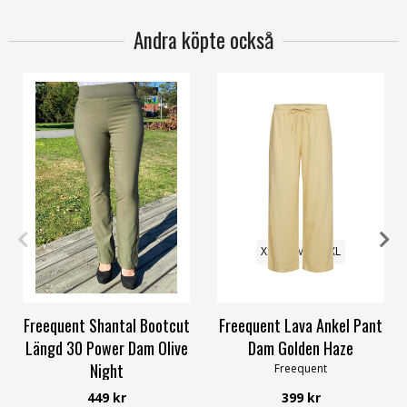
Andra köpte också
XS
S
M
L
XL
3XL
XS
S
M
L
XL
Freequent Shantal Bootcut
Freequent Lava Ankel Pant
Längd 30 Power Dam Olive
Dam Golden Haze
Night
Freequent
Freequent
449 kr
399 kr