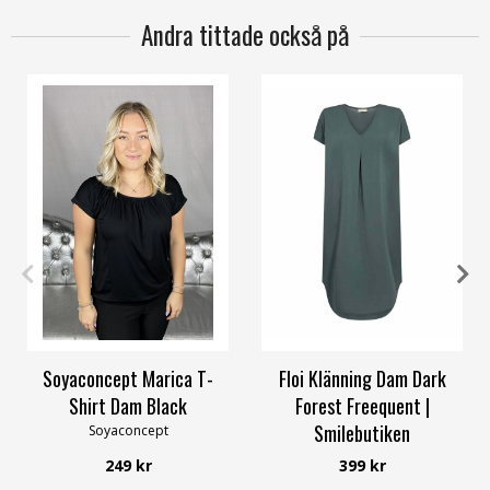
Andra tittade också på
XS
S
M
L
XL
3XL
S
Soyaconcept Marica T-
Floi Klänning Dam Dark
Shirt Dam Black
Forest Freequent |
Smilebutiken
Soyaconcept
Freequent
249 kr
399 kr