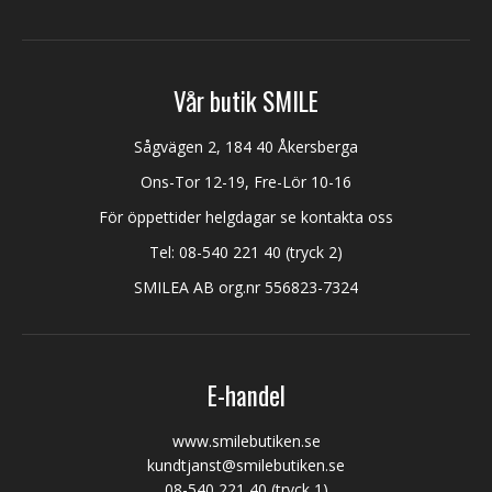
Vår butik SMILE
Sågvägen 2, 184 40 Åkersberga
Ons-Tor 12-19, Fre-Lör 10-16
För öppettider helgdagar se kontakta oss
Tel:
08-540 221 40
(tryck 2)
SMILEA AB org.nr 556823-7324
E-handel
www.smilebutiken.se
kundtjanst@smilebutiken.se
08-540 221 40
(tryck 1)