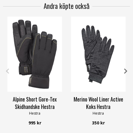
Andra köpte också
6
7
9
10
11
3
4
5
6
8
11
Alpine Short Gore-Tex
Merino Wool Liner Active
Skidhandske Hestra
Koks Hestra
Hestra
Hestra
995 kr
350 kr