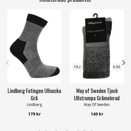
22-24
25-27
28-30
31-33
19-21
22-24
25-27
28-30
34-36
46-48
31-34
46-48
Lindberg Fotingen Ullsocka
Way of Sweden Tjock
Grå
Ullstrumpa Gråmelerad
Lindberg
Way Of Sweden
179 kr
149 kr