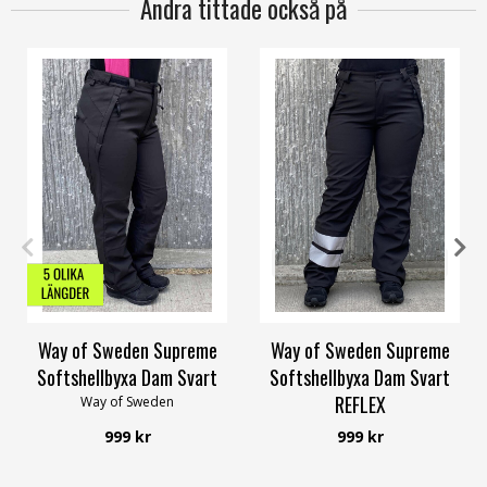
Andra tittade också på
34
36
38
40
42
60
34
36
38
40
42
58/60
Way of Sweden Supreme
Way of Sweden Supreme
Softshellbyxa Dam Svart
Softshellbyxa Dam Svart
REFLEX
Way of Sweden
Way of Sweden
999 kr
999 kr