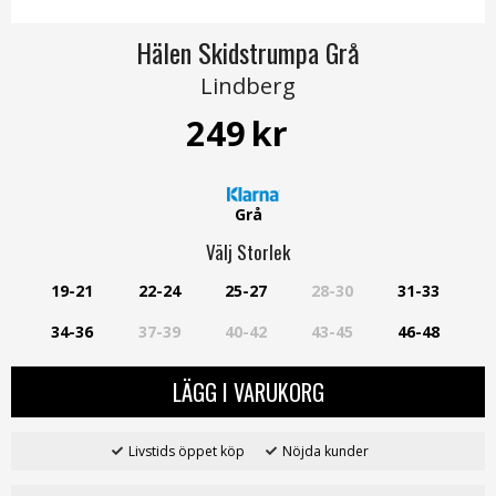
Hälen Skidstrumpa Grå
Lindberg
249
kr
Grå
Välj
Storlek
19-21
22-24
25-27
28-30
31-33
34-36
37-39
40-42
43-45
46-48
LÄGG I VARUKORG
Livstids öppet köp
Nöjda kunder