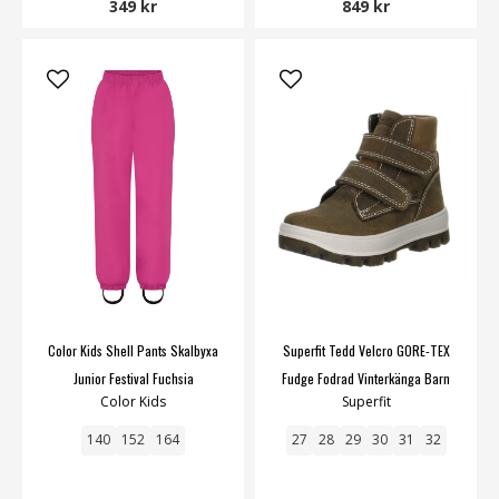
349 kr
849 kr
Color Kids Shell Pants Skalbyxa
Superfit Tedd Velcro GORE-TEX
Junior Festival Fuchsia
Fudge Fodrad Vinterkänga Barn
Color Kids
Superfit
Junior
140
152
164
27
28
29
30
31
32