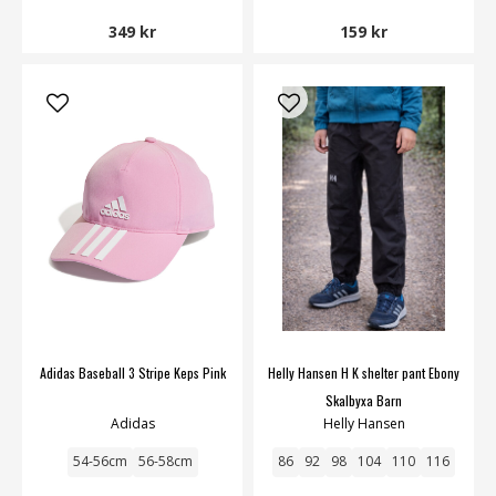
349 kr
159 kr
Adidas Baseball 3 Stripe Keps Pink
Helly Hansen H K shelter pant Ebony
Skalbyxa Barn
Adidas
Helly Hansen
54-56cm
56-58cm
86
92
98
104
110
116