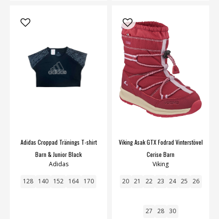
Adidas Croppad Tränings T-shirt
Viking Asak GTX Fodrad Vinterstövel
Barn & Junior Black
Cerise Barn
Adidas
Viking
128
140
152
164
170
20
21
22
23
24
25
26
27
28
30