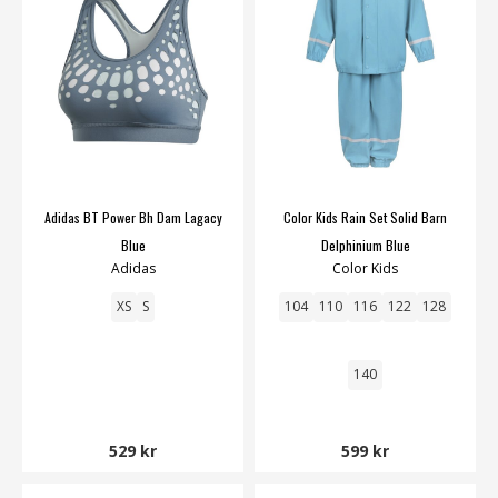
Adidas BT Power Bh Dam Lagacy
Color Kids Rain Set Solid Barn
Blue
Delphinium Blue
Adidas
Color Kids
XS
S
104
110
116
122
128
140
529 kr
599 kr