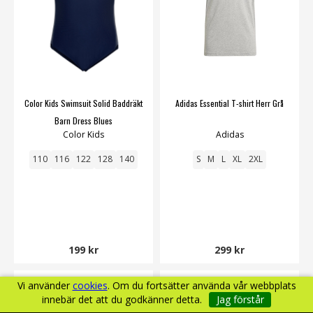
Color Kids Swimsuit Solid Baddräkt
Adidas Essential T-shirt Herr Grå
Barn Dress Blues
Color Kids
Adidas
110
116
122
128
140
S
M
L
XL
2XL
199 kr
299 kr
Vi använder
cookies
. Om du fortsätter använda vår webbplats
innebär det att du godkänner detta.
Jag förstår