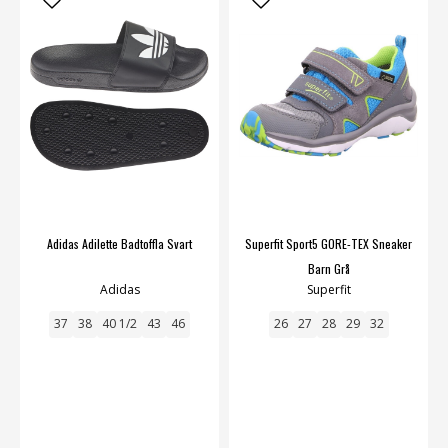
Adidas Adilette Badtoffla Svart
Superfit Sport5 GORE-TEX Sneaker
Barn Grå
Adidas
Superfit
37
38
40 1/2
43
46
26
27
28
29
32