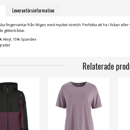
Leverantörsinformation
ka fingervantar från Wiges med mycket stretch. Perfekta att ha i fickan ell
e glittertrådar.
5% Akryl, 15% Spandex
 grader
Relaterade prod