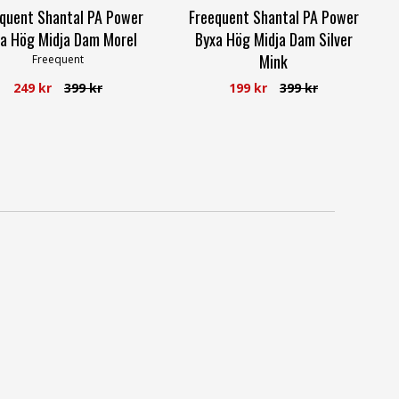
quent Shantal PA Power
Freequent Shantal PA Power
a Hög Midja Dam Morel
Byxa Hög Midja Dam Silver
Mink
Freequent
Freequent
249 kr
399 kr
199 kr
399 kr