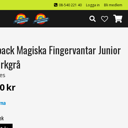
08-540 221 40
Logga in
Bli medlem
pack Magiska Fingervantar Junior
rkgrå
es
0
kr
ek