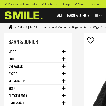
Prisvinnande nätbutik
Livstids öppet köp
Snabba leveranser
DAM
BARN & JUNIOR
HERR
>
BARN & JUNIOR
>
Handskar & Vantar
>
Fingervantar
>
Wiges 3-p
BARN & JUNIOR
MODE
JACKOR
OVERALLER
BYXOR
REGNKLÄDER
SKOR
FLEECEKLÄDER
UNDERSTÄLL