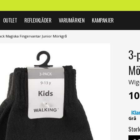
OUTLET
REFLEXKLÄDER
VARUMÄRKEN
KAMPANJER
ack Magiska Fingervantar Junior Mörkgrå
3-
Mö
Wig
10
Grå
Storl