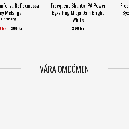
imforsa Reflexmössa
Freequent Shantal PA Power
Free
ey Melange
Byxa Hög Midja Dam Bright
Byx
White
Lindberg
Freequent
9 kr
299 kr
399 kr
VÅRA OMDÖMEN