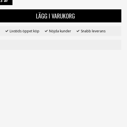
13 år
LÄGG I VARUKORG
Livstids öppet köp
Nöjda kunder
Snabb leverans