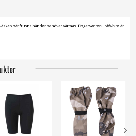
er väskan när frusna händer behöver värmas. Fingervanten i offwhite är
ukter