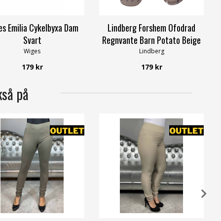
s Emilia Cykelbyxa Dam
Lindberg Forshem Ofodrad
Svart
Regnvante Barn Potato Beige
Wiges
Lindberg
179 kr
179 kr
kså på