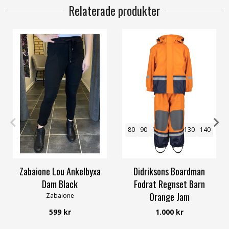
Relaterade produkter
S
M
L
XL
XXL
80
90
100
110
130
140
Zabaione Lou Ankelbyxa
Didriksons Boardman
Dam Black
Fodrat Regnset Barn
Orange Jam
Zabaione
Didriksons
599 kr
1.000 kr