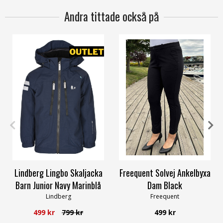
Andra tittade också på
80
90
100
110
XXS
XS
S
M
L
XXL
Lindberg Lingbo Skaljacka
Freequent Solvej Ankelbyxa
Barn Junior Navy Marinblå
Dam Black
Lindberg
Freequent
499 kr
799 kr
499 kr