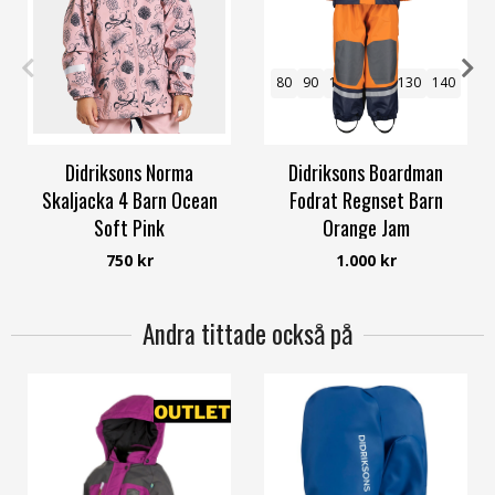
110
120
130
140
80
90
100
110
130
140
Didriksons Norma
Didriksons Boardman
Skaljacka 4 Barn Ocean
Fodrat Regnset Barn
Soft Pink
Orange Jam
Didriksons
Didriksons
750 kr
1.000 kr
Andra tittade också på