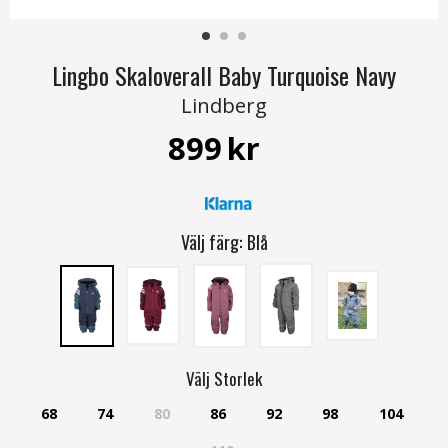
Lingbo Skaloverall Baby Turquoise Navy
Lindberg
899
kr
Välj färg:
Blå
Välj
Storlek
68
74
80
86
92
98
104