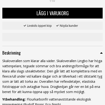
110
LÄGG I VARUKORG
Livstids öppet köp
Nöjda kunder
Beskrivning
Skaloverallen som klarar alla väder. Skaloverallen Lingbo har höga
vattenpelare, tejpade sömmar och bra andningsförmåga för att
klara alla slags uteaktiviteter. Den går lätt att komplettera med en
fleece/ull under vid kallare dagar och är tillverkad i ett slitstarkt tyg
som är lätt att torka av. Overallen har reflexdetaljer, elastiska
fotstrappar och avtagbar huva. Dragkedjan går ner en bit på ena
benet för att kunna öppna upp så mycket som möjligt.
Ytbehandling:
Flourkarbonfri vattenavstötande ekologisk
impregnering (Rudolf Bionic Eco finish)