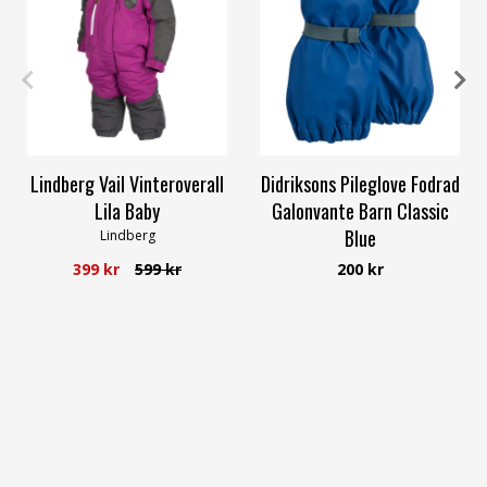
56
62
2=2-4Y
4=4-6Y
Lindberg Vail Vinteroverall
Didriksons Pileglove Fodrad
Lila Baby
Galonvante Barn Classic
Blue
Lindberg
Didriksons
399 kr
599 kr
200 kr