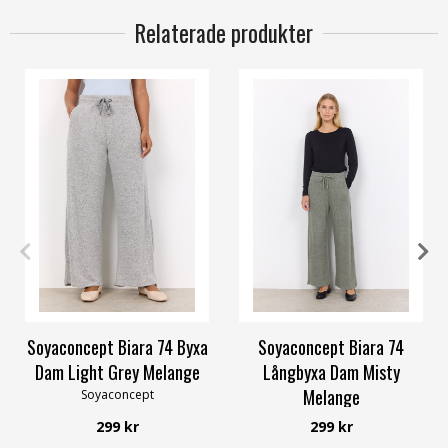
Relaterade produkter
S
M
L
S
M
XL
Soyaconcept Biara 74 Byxa
Soyaconcept Biara 74
Dam Light Grey Melange
Långbyxa Dam Misty
Melange
Soyaconcept
Soyaconcept
299 kr
299 kr