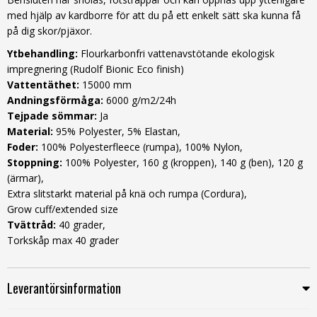
med hjälp av kardborre för att du på ett enkelt sätt ska kunna få
på dig skor/pjäxor.
Ytbehandling:
Flourkarbonfri vattenavstötande ekologisk
impregnering (Rudolf Bionic Eco finish)
Vattentäthet:
15000 mm
Andningsförmåga:
6000 g/m2/24h
Tejpade sömmar:
Ja
Material:
95% Polyester, 5% Elastan,
Foder:
100% Polyesterfleece (rumpa), 100% Nylon,
Stoppning:
100% Polyester, 160 g (kroppen), 140 g (ben), 120 g
(ärmar),
Extra slitstarkt material på knä och rumpa (Cordura),
Grow cuff/extended size
Tvättråd:
40 grader,
Torkskåp max 40 grader
Leverantörsinformation