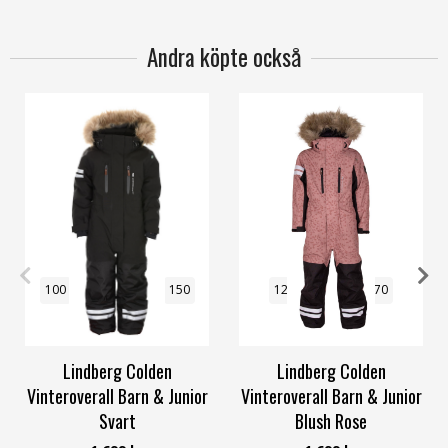
Andra köpte också
100
120
130
140
150
120
140
150
170
170
Lindberg Colden
Lindberg Colden
Vinteroverall Barn & Junior
Vinteroverall Barn & Junior
Svart
Blush Rose
Lindberg
Lindberg