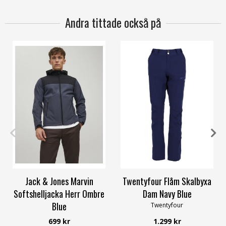
Andra tittade också på
S
M
L
40
42
44
46
48
Jack & Jones Marvin
Twentyfour Flåm Skalbyxa
Softshelljacka Herr Ombre
Dam Navy Blue
Blue
Twentyfour
Jack & Jones
699 kr
1.299 kr