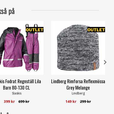
kså på
kis Fodrat Regnställ Lila
Lindberg Rimforsa Reflexmössa
Barn 80-130 CL
Grey Melange
Slaskis
Lindberg
399 kr
699 kr
149 kr
299 kr