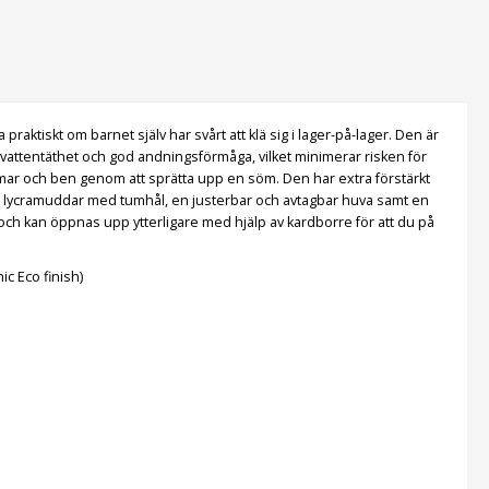
aktiskt om barnet själv har svårt att klä sig i lager-på-lager. Den är
 vattentäthet och god andningsförmåga, vilket minimerar risken för
armar och ben genom att sprätta upp en söm. Den har extra förstärkt
ut, lycramuddar med tumhål, en justerbar och avtagbar huva samt en
och kan öppnas upp ytterligare med hjälp av kardborre för att du på
c Eco finish)