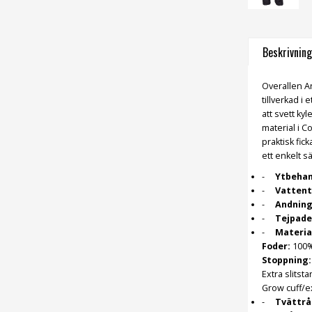
Beskrivning
Overallen An
tillverkad i
att svett ky
material i 
praktisk fic
ett enkelt s
Ytbehan
Vattent
Andnin
Tejpade
Materia
Foder:
100%
Stoppning:
Extra slitst
Grow cuff/e
Tvättrå