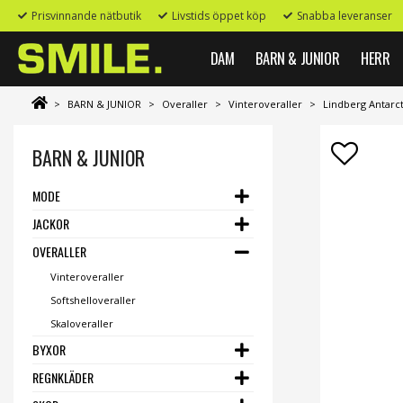
Prisvinnande nätbutik
Livstids öppet köp
Snabba leveranser
DAM
BARN & JUNIOR
HERR
>
BARN & JUNIOR
>
Overaller
>
Vinteroveraller
>
Lindberg Antarct
BARN & JUNIOR
MODE
JACKOR
OVERALLER
Vinteroveraller
Softshelloveraller
Skaloveraller
BYXOR
REGNKLÄDER