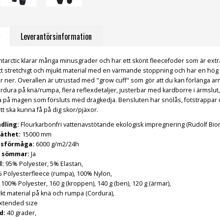
Leverantörsinformation
tarctic klarar många minusgrader och har ett skönt fleecefoder som är extra pr
 ett stretchigt och mjukt material med en värmande stoppning och har en hög
ler ner. Overallen är utrustad med "grow cuff" som gör att du kan förlänga 
Cordura på knä/rumpa, flera reflexdetaljer, justerbar med kardborre i ärmsl
ka på magen som försluts med dragkedja. Bensluten har snölås, fotstrappar 
ätt ska kunna få på dig skor/pjäxor.
dling:
Flourkarbonfri vattenavstötande ekologisk impregnering (Rudolf Bioni
äthet:
15000 mm
gsförmåga:
6000 g/m2/24h
 sömmar:
Ja
l:
95% Polyester, 5% Elastan,
 Polyesterfleece (rumpa), 100% Nylon,
100% Polyester, 160 g (kroppen), 140 g (ben), 120 g (ärmar),
arkt material på knä och rumpa (Cordura),
xtended size
d:
40 grader,