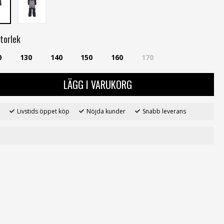
torlek
0
130
140
150
160
170
LÄGG I VARUKORG
Livstids öppet köp
Nöjda kunder
Snabb leverans