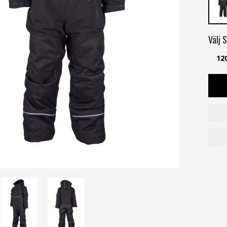
Välj
S
12