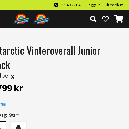
08-540 221 40
Logga in
Bli medlem
tarctic Vinteroverall Junior
ack
dberg
799
kr
ärg:
Svart