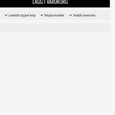
LÄGG I VARUKORG
Livstids öppet köp
Nöjda kunder
Snabb leverans