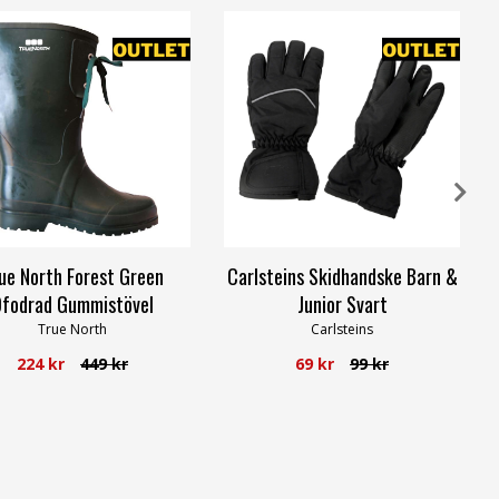
ue North Forest Green
Carlsteins Skidhandske Barn &
fodrad Gummistövel
Junior Svart
True North
Carlsteins
224 kr
449 kr
69 kr
99 kr