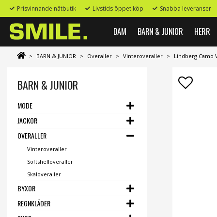
Prisvinnande nätbutik
Livstids öppet köp
Snabba leveranser
DAM
BARN & JUNIOR
HERR
>
BARN & JUNIOR
>
Overaller
>
Vinteroveraller
>
Lindberg Camo V
BARN & JUNIOR
MODE
JACKOR
OVERALLER
Vinteroveraller
Softshelloveraller
Skaloveraller
BYXOR
REGNKLÄDER