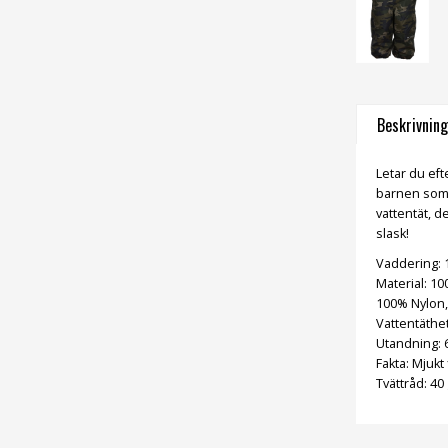
Beskrivning
Letar du ef
barnen som v
vattentät, 
slask!
Vaddering: 
Material: 10
100% Nylon,
Vattentäthe
Utandning:
Fakta: Mjukt
Tvättråd: 40