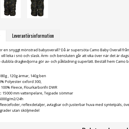
Leverantörsinformation
ter en snyggt mönstrad babyoverall? Då är supersöta Camo Baby Overall från
ill leka i snö och slask. Ärm- och bensluten går att vika över när det är da
de dubbla dragkedjorna gör av- och påklädning superlätt. Beställ hem Camo 
180g , 120g ärmar, 140g ben
0% Polyester oxford 300,
 100% Fleece, Flourkarbonfri DWR
t: 15000 mm vattenpelare, Tejpade sömmar
 6000g/m2/24h
 fleecefoder, reflexdetaljer, avtagbar och justerbar huva med syntetpäls, öve
 grader utan sköljmedel