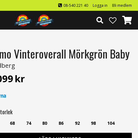
08-540 221 40
Logga in
Bli medlem
mo Vinteroverall Mörkgrön Baby
dberg
099
kr
torlek
68
74
80
86
92
98
104