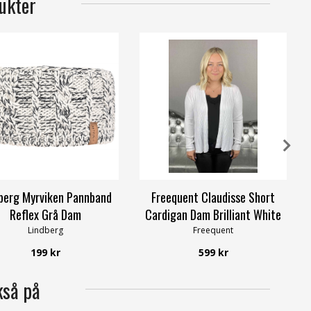
ukter
berg Myrviken Pannband
Freequent Claudisse Short
Reflex Grå Dam
Cardigan Dam Brilliant White
Lindberg
Freequent
199 kr
599 kr
kså på