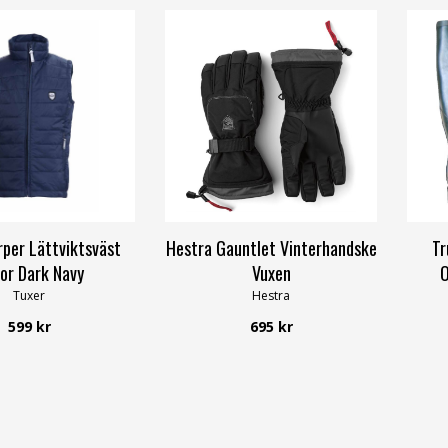
rper Lättviktsväst
Hestra Gauntlet Vinterhandske
Tr
ior Dark Navy
Vuxen
O
Tuxer
Hestra
599 kr
695 kr