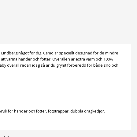
 Lindberg något för dig. Camo är speciellt designad för de mindre
gs att värma händer och fötter. Overallen är extra varm och 100%
baby overall redan idag så är du grymt förberedd för både snö och
rvik för händer och fötter, fotstrappar, dubbla dragkedjor.