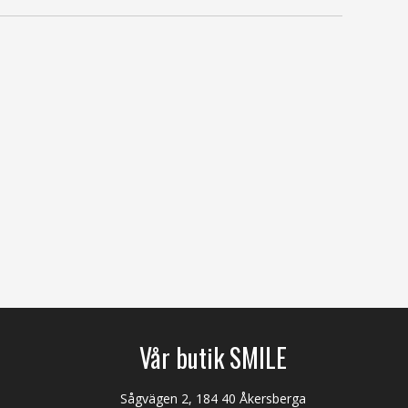
Vår butik SMILE
Sågvägen 2, 184 40 Åkersberga