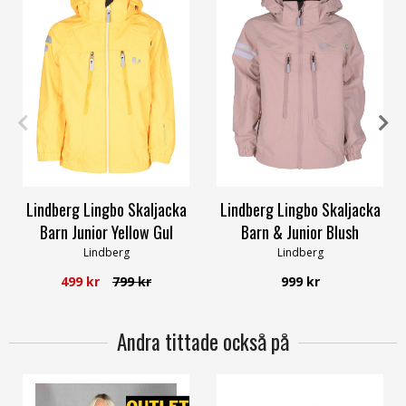
80
90
120
100
110
130
140
160
170
Lindberg Lingbo Skaljacka
Lindberg Lingbo Skaljacka
Barn Junior Yellow Gul
Barn & Junior Blush
Lindberg
Lindberg
499 kr
799 kr
999 kr
Andra tittade också på