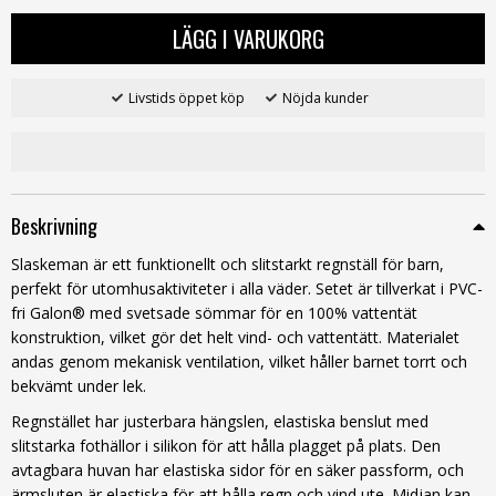
LÄGG I VARUKORG
Livstids öppet köp
Nöjda kunder
Beskrivning
Slaskeman är ett funktionellt och slitstarkt regnställ för barn,
perfekt för utomhusaktiviteter i alla väder. Setet är tillverkat i PVC-
fri Galon® med svetsade sömmar för en 100% vattentät
konstruktion, vilket gör det helt vind- och vattentätt. Materialet
andas genom mekanisk ventilation, vilket håller barnet torrt och
bekvämt under lek.
Regnstället har justerbara hängslen, elastiska benslut med
slitstarka fothällor i silikon för att hålla plagget på plats. Den
avtagbara huvan har elastiska sidor för en säker passform, och
ärmsluten är elastiska för att hålla regn och vind ute. Midjan kan