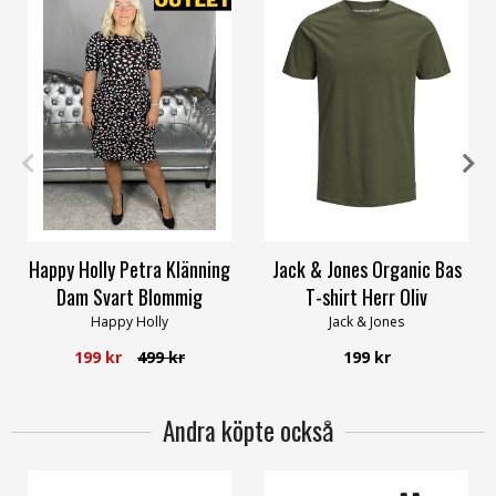
32/34
S
M
L
XL
XXL
Happy Holly Petra Klänning
Jack & Jones Organic Bas
Dam Svart Blommig
T-shirt Herr Oliv
Happy Holly
Jack & Jones
199 kr
499 kr
199 kr
Andra köpte också