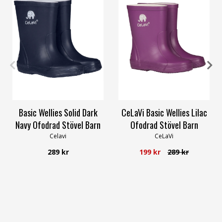
21
23
24
25
26
35
20
25
35
Basic Wellies Solid Dark
CeLaVi Basic Wellies Lilac
Navy Ofodrad Stövel Barn
Ofodrad Stövel Barn
Celavi
CeLaVi
289 kr
199 kr
289 kr