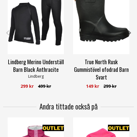
80
24
26
27
29
30
Lindberg Merino Underställ
True North Rusk
Barn Black Anthracite
Gummistövel ofodrad Barn
Svart
Lindberg
True North
299 kr
499 kr
149 kr
299 kr
Andra tittade också på