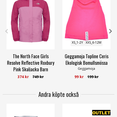
M_140cl
Baby_2-6M
Mini_0-2M
S_2-4Y
XS_1-2Y
XXS_6-12M
The North Face Girls
Geggamoja Topline Ceris
Resolve Reflective Roxbury
Ekologisk Bomullsmössa
Pink Skaljacka Barn
Geggamoja
The North Face
374 kr
749 kr
99 kr
199 kr
Andra köpte också