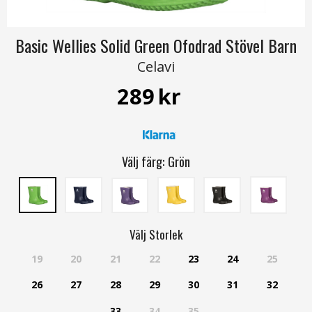
Basic Wellies Solid Green Ofodrad Stövel Barn
Celavi
289
kr
Välj färg:
Grön
Välj
Storlek
19
20
21
22
23
24
25
26
27
28
29
30
31
32
33
34
35