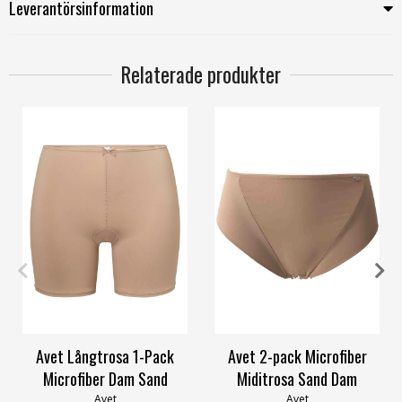
Leverantörsinformation
Relaterade produkter
S
M
L
XL
S
M
L
XL
XXL
Avet Långtrosa 1-Pack
Avet 2-pack Microfiber
Microfiber Dam Sand
Miditrosa Sand Dam
Avet
Avet