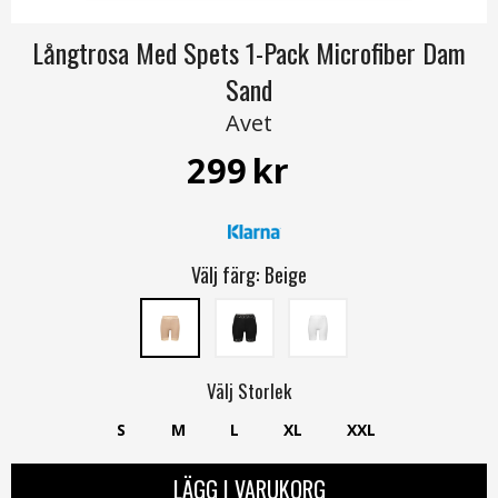
Långtrosa Med Spets 1-Pack Microfiber Dam
Sand
Avet
299
kr
Välj färg:
Beige
Välj
Storlek
S
M
L
XL
XXL
LÄGG I VARUKORG