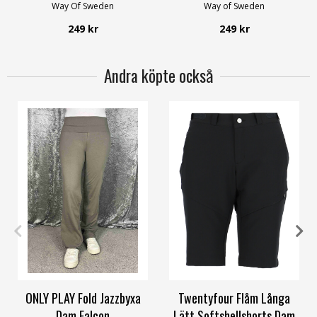
Way Of Sweden
Way of Sweden
249 kr
249 kr
Andra köpte också
XS
S
L
XL
XXL
4XL
36
38
42
44
46
54
ONLY PLAY Fold Jazzbyxa
Twentyfour Flåm Långa
Dam Falcon
Lätt Softshellshorts Dam