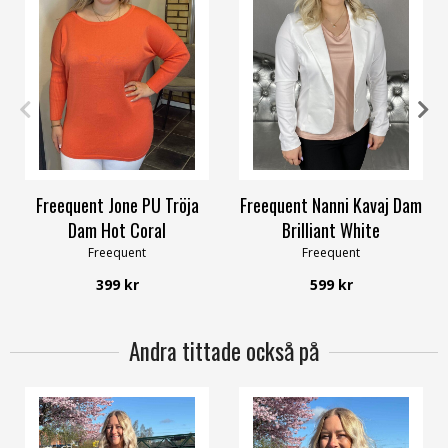
XS
S
M
L
XL
XS
S
M
L
XL
XXL
Freequent Jone PU Tröja
Freequent Nanni Kavaj Dam
Dam Hot Coral
Brilliant White
Freequent
Freequent
399 kr
599 kr
Andra tittade också på