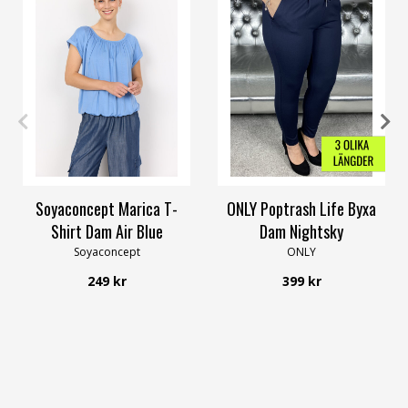
XL
XXL
XXS
XS
S
M
L
XXL
Soyaconcept Marica T-
ONLY Poptrash Life Byxa
Shirt Dam Air Blue
Dam Nightsky
Soyaconcept
ONLY
249 kr
399 kr