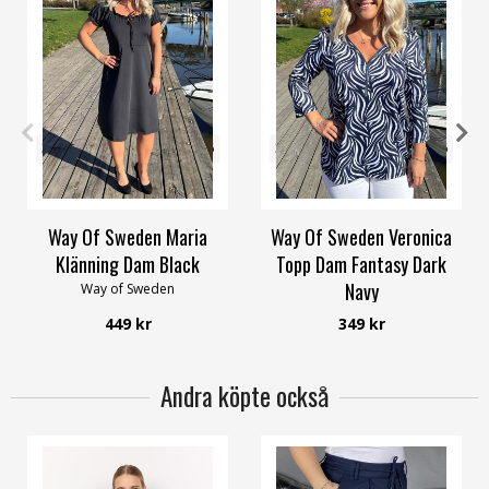
32/34
36/38
40/42
44/46
32/34
36/38
40/42
44/46
48/50
56/58
48/50
56/58
Way Of Sweden Maria
Way Of Sweden Veronica
Klänning Dam Black
Topp Dam Fantasy Dark
Navy
Way of Sweden
Way of Sweden
449 kr
349 kr
Andra köpte också