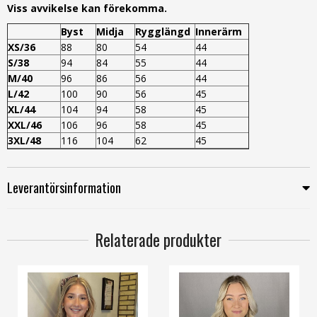
Viss avvikelse kan förekomma.
Byst
Midja
Rygglängd
Innerärm
XS/36
88
80
54
44
S/38
94
84
55
44
M/40
96
86
56
44
L/42
100
90
56
45
XL/44
104
94
58
45
XXL/46
106
96
58
45
3XL/48
116
104
62
45
Leverantörsinformation
Relaterade produkter