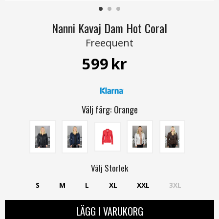
Nanni Kavaj Dam Hot Coral
Freequent
599
kr
Välj färg:
Orange
Välj
Storlek
S
M
L
XL
XXL
3XL
LÄGG I VARUKORG