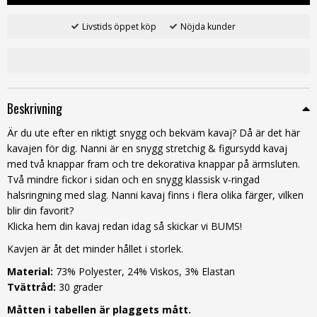
Livstids öppet köp
Nöjda kunder
Beskrivning
Är du ute efter en riktigt snygg och bekväm kavaj? Då är det här
kavajen för dig. Nanni är en snygg stretchig & figursydd kavaj
med två knappar fram och tre dekorativa knappar på ärmsluten.
Två mindre fickor i sidan och en snygg klassisk v-ringad
halsringning med slag. Nanni kavaj finns i flera olika färger, vilken
blir din favorit?
Klicka hem din kavaj redan idag så skickar vi BUMS!
Kavjen är åt det minder hållet i storlek.
Material:
73% Polyester, 24% Viskos, 3% Elastan
Tvättråd:
30 grader
Måtten i tabellen är plaggets mått.