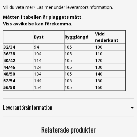
Vill du veta mer? Läs mer under leverantörsinformation.
Måtten i tabellen är plaggets mått.
Viss avvikelse kan förekomma.
Vidd
Byst
Rygglängd
nederkant
32/34
94
105
100
36/38
104
105
110
40/42
114
105
120
44/46
124
105
130
48/50
134
105
140
52/54
144
105
150
56/58
154
105
160
Leverantörsinformation
Relaterade produkter