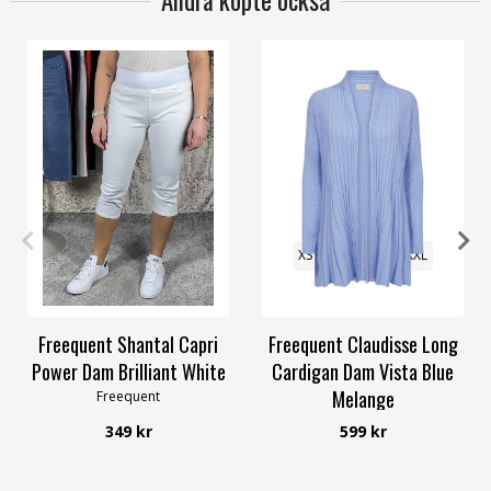
Andra köpte också
S
M
L
XL
XXL
XS
S
M
L
XL
XXL
Freequent Shantal Capri
Freequent Claudisse Long
Power Dam Brilliant White
Cardigan Dam Vista Blue
Melange
Freequent
Freequent
349 kr
599 kr