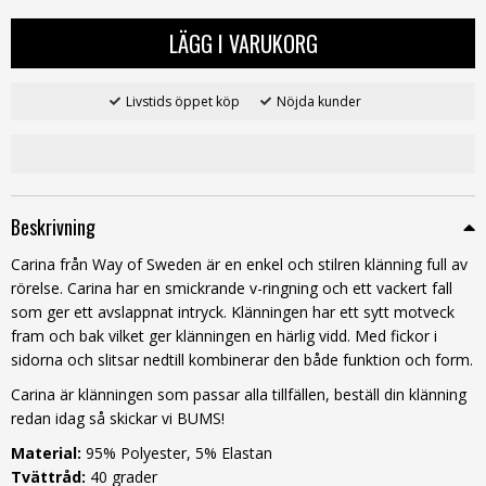
LÄGG I VARUKORG
Livstids öppet köp
Nöjda kunder
Beskrivning
Carina från Way of Sweden är en enkel och stilren klänning full av
rörelse. Carina har en smickrande v-ringning och ett vackert fall
som ger ett avslappnat intryck. Klänningen har ett sytt motveck
fram och bak vilket ger klänningen en härlig vidd. Med fickor i
sidorna och slitsar nedtill kombinerar den både funktion och form.
Carina är klänningen som passar alla tillfällen, beställ din klänning
redan idag så skickar vi BUMS!
Material:
95% Polyester, 5% Elastan
Tvättråd:
40 grader