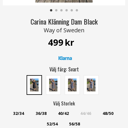
Carina Klänning Dam Black
Way of Sweden
499
kr
Välj färg:
Svart
Välj
Storlek
32/34
36/38
40/42
44/46
48/50
52/54
56/58