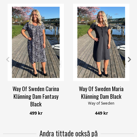
32/34
36/38
40/42
44/46
32/34
36/38
40/42
44/46
48/50
56/58
48/50
56/58
Way Of Sweden Carina
Way Of Sweden Maria
Klänning Dam Fantasy
Klänning Dam Black
Black
Way of Sweden
Way of Sweden
499 kr
449 kr
Andra tittade också på