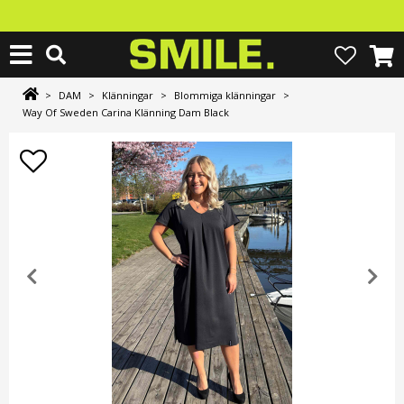
>
DAM
>
Klänningar
>
Blommiga klänningar
>
Way Of Sweden Carina Klänning Dam Black