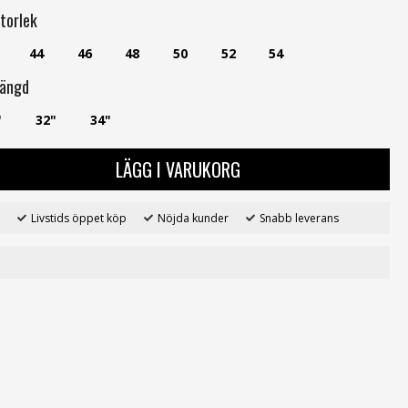
torlek
44
46
48
50
52
54
ängd
"
32"
34"
LÄGG I VARUKORG
Livstids öppet köp
Nöjda kunder
Snabb leverans