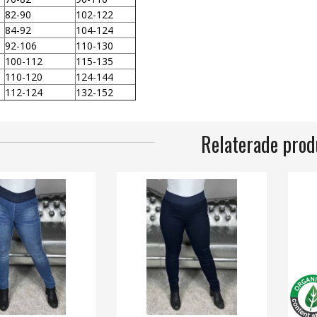
82-90
102-122
84-92
104-124
92-106
110-130
100-112
115-135
110-120
124-144
112-124
132-152
Relaterade prod