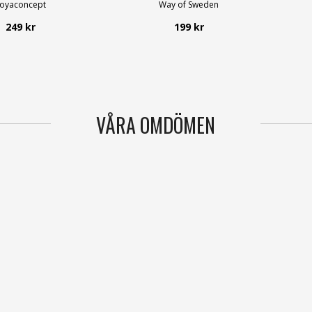
oyaconcept
Way of Sweden
249 kr
199 kr
VÅRA OMDÖMEN