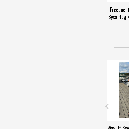
Freequent
Byxa Hög M
Way Of Swe