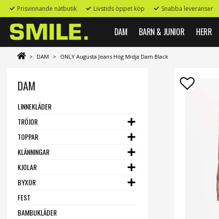
Prisvinnande nätbutik
Livstids öppet köp
Snabba leveranser
DAM
BARN & JUNIOR
HERR
>
DAM
>
ONLY Augusta Jeans Hög Midja Dam Black
DAM
LINNEKLÄDER
TRÖJOR
TOPPAR
KLÄNNINGAR
KJOLAR
BYXOR
FEST
BAMBUKLÄDER