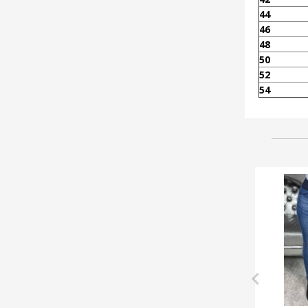
44
46
48
50
52
54