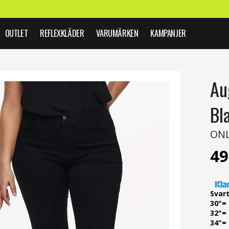
OUTLET
REFLEXKLÄDER
VARUMÄRKEN
KAMPANJER
Au
Bl
ON
49
Svar
30"=
32"=
34"=