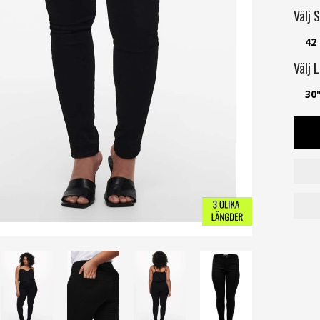
Välj
S
42
Välj
L
30