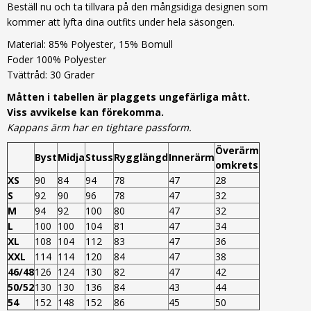
Beställ nu och ta tillvara på den mångsidiga designen som
kommer att lyfta dina outfits under hela säsongen.
Material: 85% Polyester, 15% Bomull
Foder 100% Polyester
Tvättråd: 30 Grader
Måtten i tabellen är plaggets ungefärliga mått.
Viss avvikelse kan förekomma.
Kappans ärm har en tightare passform.
Överärm
Byst
Midja
Stuss
Rygglängd
Innerärm
omkrets
XS
90
84
94
78
47
28
S
92
90
96
78
47
32
M
94
92
100
80
47
32
L
100
100
104
81
47
34
XL
108
104
112
83
47
36
XXL
114
114
120
84
47
38
46/48
126
124
130
82
47
42
50/52
130
130
136
84
43
44
54
152
148
152
86
45
50