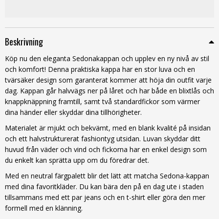
Beskrivning
Köp nu den eleganta Sedonakappan och upplev en ny nivå av stil
och komfort! Denna praktiska kappa har en stor luva och en
tvärsäker design som garanterat kommer att höja din outfit varje
dag. Kappan går halvvägs ner på låret och har både en blixtlås och
knappknäppning framtill, samt två standardfickor som värmer
dina händer eller skyddar dina tillhörigheter.
Materialet är mjukt och bekvämt, med en blank kvalité på insidan
och ett halvstrukturerat fashiontyg utsidan. Luvan skyddar ditt
huvud från väder och vind och fickorna har en enkel design som
du enkelt kan sprätta upp om du föredrar det.
Med en neutral färgpalett blir det lätt att matcha Sedona-kappan
med dina favoritkläder. Du kan bära den på en dag ute i staden
tillsammans med ett par jeans och en t-shirt eller göra den mer
formell med en klänning.