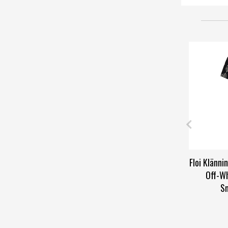
Floi Klänn
Off-Wh
Sm