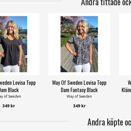
Andra tittade oc
weden Lovisa Topp
Way Of Sweden Lovisa Topp
W
Dam Black
Dam Fantasy Black
Klän
y of Sweden
Way of Sweden
349 kr
349 kr
Andra köpte o