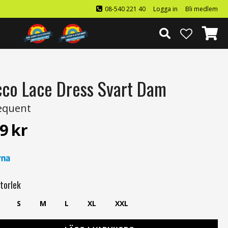
08-540 221 40
Logga in
Bli medlem
cco Lace Dress Svart Dam
equent
9
kr
t
torlek
S
M
L
XL
XXL