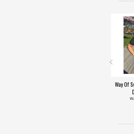
Way Of S
Wa