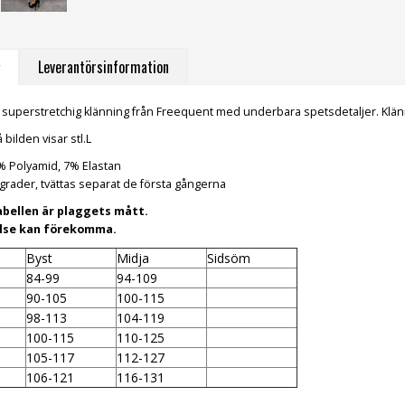
Leverantörsinformation
 superstretchig klänning från Freequent med underbara spetsdetaljer. Klä
bilden visar stl.L
3% Polyamid, 7% Elastan
 grader, tvättas separat de första gångerna
abellen är plaggets mått.
else kan förekomma.
Byst
Midja
Sidsöm
84-99
94-109
90-105
100-115
98-113
104-119
100-115
110-125
105-117
112-127
106-121
116-131