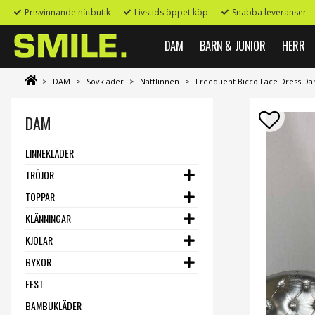
Prisvinnande nätbutik
Livstids öppet köp
Snabba leveranser
DAM
BARN & JUNIOR
HERR
>
DAM
>
Sovkläder
>
Nattlinnen
>
Freequent Bicco Lace Dress Da
DAM
LINNEKLÄDER
TRÖJOR
TOPPAR
KLÄNNINGAR
KJOLAR
BYXOR
FEST
BAMBUKLÄDER