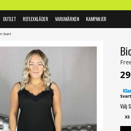
OUTLET
REFLEXKLÄDER
VARUMÄRKEN
KAMPANJER
m Svart
Bi
Fre
29
Svar
Välj
S
XS