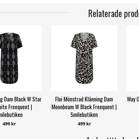
Relaterade prod
ing Dam Black W Star
Floi Mönstrad Klänning Dam
Way O
ite Freequent |
Moonbeam W Black Freequent |
ilebutiken
Smilebutiken
Freequent
Freequent
499 kr
499 kr