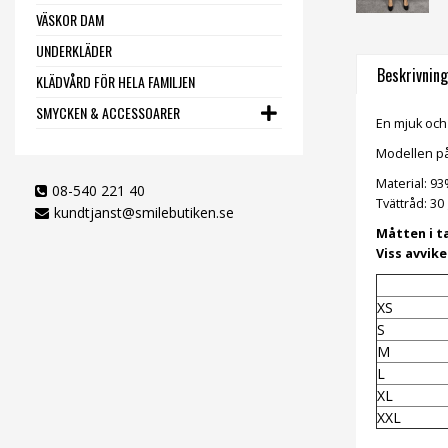
VÄSKOR DAM
UNDERKLÄDER
Beskrivning
KLÄDVÅRD FÖR HELA FAMILJEN
SMYCKEN & ACCESSOARER
En mjuk och
Modellen på 
Material: 9
08-540 221 40
Tvättråd: 30
kundtjanst@smilebutiken.se
Måtten i t
Viss avvik
XS
S
M
L
XL
XXL