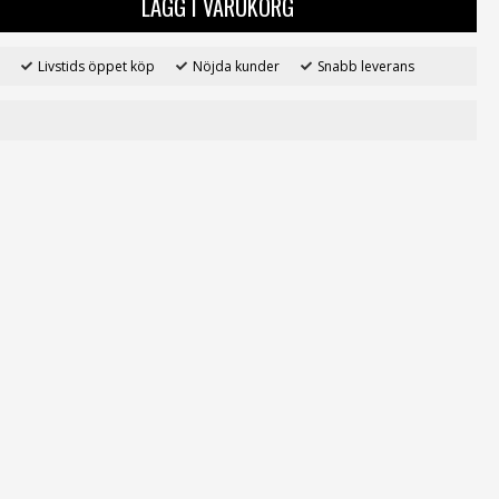
LÄGG I VARUKORG
Livstids öppet köp
Nöjda kunder
Snabb leverans