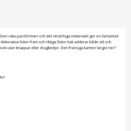
Den raka passformen och det stretchiga materialet ger en fantastisk
ekorativa fickor fram och riktiga fickor bak adderar både stil och
d look utan knappar eller dragkedjor. Den fransiga kanten längst ner?
tur