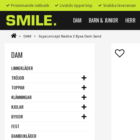
Prisvinnande nätbutik
Livstids öppet köp
Snabba leveranser
DAM
BARN & JUNIOR
HERR
>
DAM
>
Soyaconcept Nadira 3 Byxa Dam Sand
DAM
LINNEKLÄDER
TRÖJOR
TOPPAR
KLÄNNINGAR
KJOLAR
BYXOR
FEST
BAMBUKLÄDER