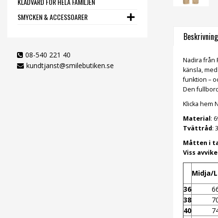
KLÄDVÅRD FÖR HELA FAMILJEN
SMYCKEN & ACCESSOARER
Beskrivning
08-540 221 40
Nadira från
kundtjanst@smilebutiken.se
känsla, meda
funktion – o
Den fullbord
Klicka hem Na
Material
: 
Tvättråd
: 
Måtten i t
Viss avvik
Midja/L
36
6
38
7
40
7