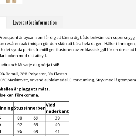
Leverantörsinformation
 Freequent är byxan som får dig att känna dig både bekväm och supersnygg. 
n resåren bak i midjan gör den skön att bära hela dagen. Hällor i linningen, d
ch det sydda partiet framtill ger illusionen av en klassisk gylf för en dressa
ar looken med rätt attityd.
dira och låt varje dag börja i stil!
69% Bomull, 28% Polyester, 3% Elastan
30°C Maskintvätt, Använd ej blekmedel, Ej torktumling, Stryk med låg tempera
abellen är plaggets mått.
else kan förekomma.
Vidd
inning
Stuss
Innerben
nederkant
6
88
69
39
0
92
69
40
4
96
69
41