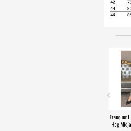
42
7
44
8
46
8
Freequent 
Hög Midja