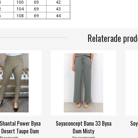
8
100
69
42
2
104
69
43
6
108
69
44
Relaterade prod
Shantal Power Byxa
Soyaconcept Banu 33 Byxa
Soy
 Desert Taupe Dam
Dam Misty
Freequent
Soyaconcept