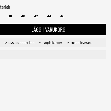
torlek
38
40
42
44
46
LÄGG I VARUKORG
Livstids öppet köp
Nöjda kunder
Snabb leverans