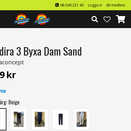
08-540 221 40
Logga in
Bli medlem
dira 3 Byxa Dam Sand
aconcept
9
kr
ärg:
Beige