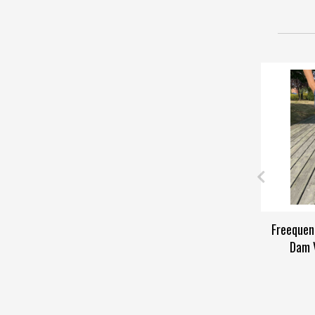
Freequen
Dam V