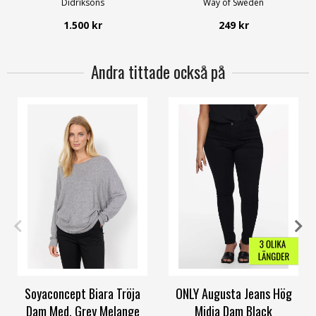
Didriksons
Way of Sweden
1.500 kr
249 kr
Andra tittade också på
S
M
L
XL
XXL
42
44
46
48
50
54
Soyaconcept Biara Tröja
ONLY Augusta Jeans Hög
Dam Med. Grey Melange
Midja Dam Black