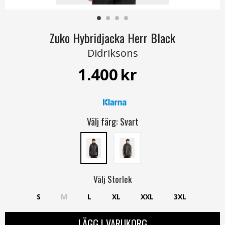
Zuko Hybridjacka Herr Black
Didriksons
1.400
kr
Välj färg:
Svart
Välj
Storlek
S
M
L
XL
XXL
3XL
LÄGG I VARUKORG