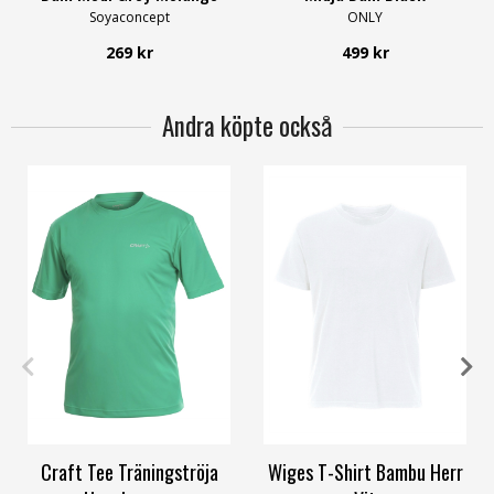
Soyaconcept
ONLY
269 kr
499 kr
Andra köpte också
S
M
L
XL
M
L
XXL
Craft Tee Träningströja
Wiges T-Shirt Bambu Herr