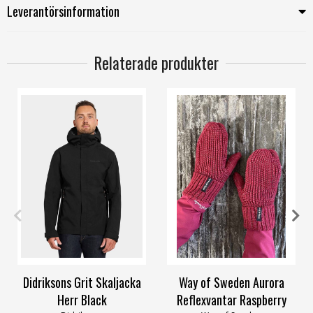
Leverantörsinformation
Relaterade produkter
L
XL
XXL
6/XS
8/M
10/XL
Didriksons Grit Skaljacka
Way of Sweden Aurora
Herr Black
Reflexvantar Raspberry