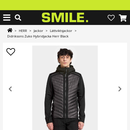
>
HERR
>
Jackor
>
Lättviktsjackor
>
Didriksons Zuko Hybridjacka Herr Black