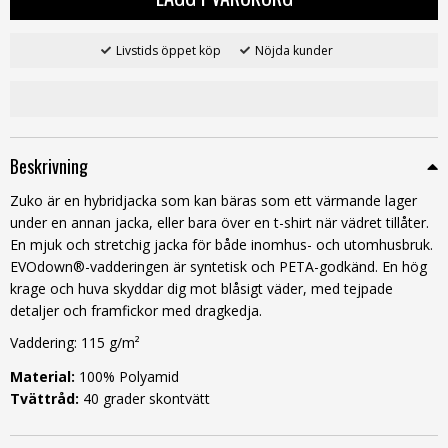
Livstids öppet köp
Nöjda kunder
Beskrivning
Zuko är en hybridjacka som kan bäras som ett värmande lager
under en annan jacka, eller bara över en t-shirt när vädret tillåter.
En mjuk och stretchig jacka för både inomhus- och utomhusbruk.
EVOdown®-vadderingen är syntetisk och PETA-godkänd. En hög
krage och huva skyddar dig mot blåsigt väder, med tejpade
detaljer och framfickor med dragkedja.
Vaddering: 115 g/m²
Material:
100% Polyamid
Tvättråd:
40 grader skontvätt