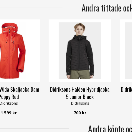
Andra tittade oc
 Wida Skaljacka Dam
Didriksons Halden Hybridjacka
Didri
Poppy Red
5 Junior Black
Didriksons
Didriksons
1.599 kr
700 kr
Andra köpte o