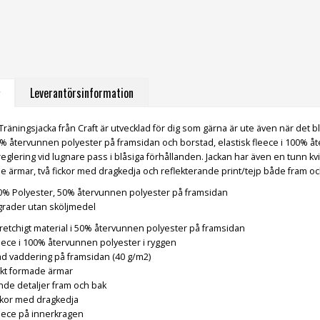
Leverantörsinformation
räningsjacka från Craft är utvecklad för dig som gärna är ute även när det bl
50% återvunnen polyester på framsidan och borstad, elastisk fleece i 100% 
glering vid lugnare pass i blåsiga förhållanden. Jackan har även en tunn k
ärmar, två fickor med dragkedja och reflekterande print/tejp både fram och b
00% Polyester, 50% återvunnen polyester på framsidan
 grader utan sköljmedel
stretchigt material i 50% återvunnen polyester på framsidan
leece i 100% återvunnen polyester i ryggen
tad vaddering på framsidan (40 g/m2)
kt formade ärmar
nde detaljer fram och bak
ickor med dragkedja
leece på innerkragen