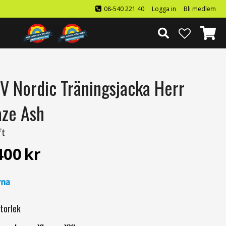
08-540 221 40
Logga in
Bli medlem
V Nordic Träningsjacka Herr
aze Ash
ft
400
kr
torlek