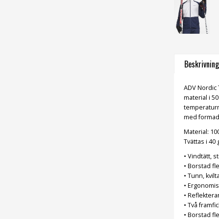
Beskrivning
ADV Nordic T
material i 
temperaturre
med formade 
Material: 1
Tvättas i 40
• Vindtätt, 
• Borstad f
• Tunn, kvil
• Ergonomis
• Reflektera
• Två framf
• Borstad f