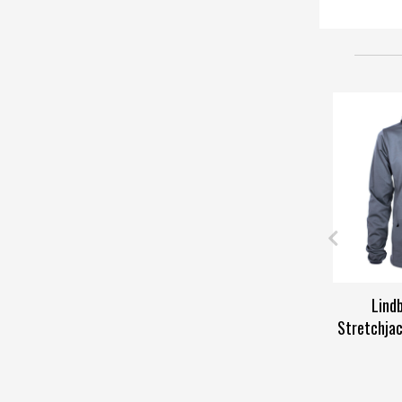
Lind
Stretchjac