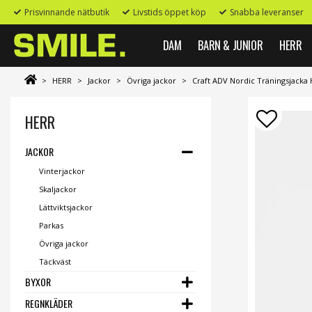
Prisvinnande nätbutik
Livstids öppet köp
Snabba leveranser
DAM
BARN & JUNIOR
HERR
>
HERR
>
Jackor
>
Övriga jackor
>
Craft ADV Nordic Träningsjacka 
HERR
JACKOR
Vinterjackor
Skaljackor
Lättviktsjackor
Parkas
Övriga jackor
Täckväst
BYXOR
REGNKLÄDER