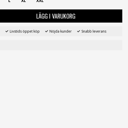
L
XL
XXL
LÄGG I VARUKORG
Livstids öppet köp
Nöjda kunder
Snabb leverans