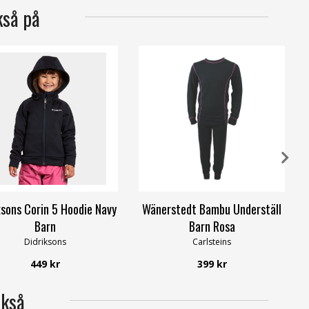
kså på
ksons Corin 5 Hoodie Navy
Wänerstedt Bambu Underställ
Barn
Barn Rosa
Didriksons
Carlsteins
449 kr
399 kr
ckså