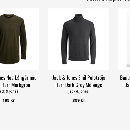
nes Noa Långärmad
Jack & Jones Emil Polotröja
Banu
t Herr Mörkgrön
Herr Dark Grey Melange
Da
Jack & Jones
Jack & Jones
199 kr
399 kr