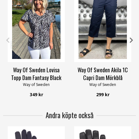
32/34
36/38
44/46
48/50
XS
S
M
XL
3XL
4XL
52/54
56/58
Way Of Sweden Lovisa
Way Of Sweden Akila 1C
Topp Dam Fantasy Black
Capri Dam Mörkblå
Way of Sweden
Way of Sweden
349 kr
299 kr
Andra köpte också