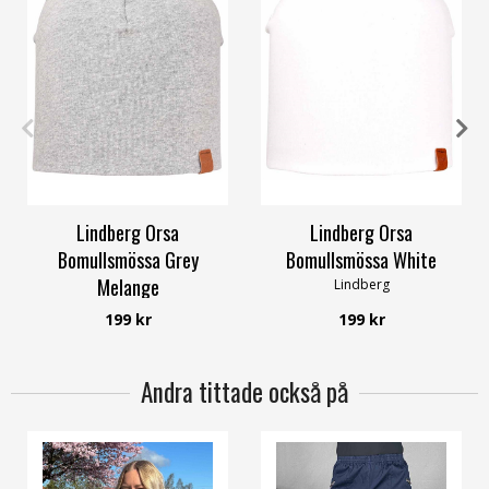
48/52
52/56
48/50
52/54
56/60
Lindberg Orsa
Lindberg Orsa
Bomullsmössa Grey
Bomullsmössa White
Melange
Lindberg
Lindberg
199 kr
199 kr
Andra tittade också på