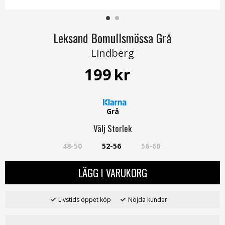
Leksand Bomullsmössa Grå
Lindberg
199
kr
Grå
Välj
Storlek
48-50
52-56
56-60
LÄGG I VARUKORG
Livstids öppet köp
Nöjda kunder