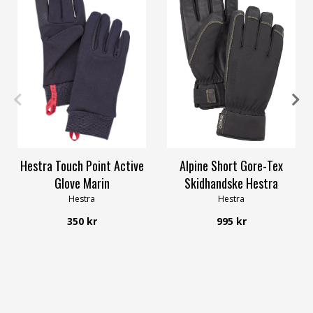
6
10
11
6
7
9
10
11
Hestra Touch Point Active
Alpine Short Gore-Tex
Glove Marin
Skidhandske Hestra
Hestra
Hestra
350 kr
995 kr