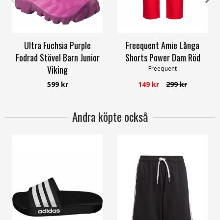
36
37
38
39
XS
Ultra Fuchsia Purple
Freequent Amie Långa
Fodrad Stövel Barn Junior
Shorts Power Dam Röd
Viking
Freequent
Viking
599 kr
149 kr
299 kr
Andra köpte också