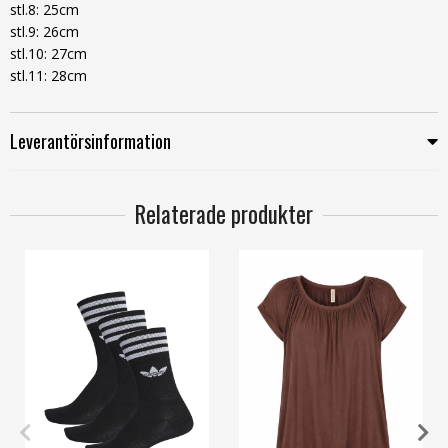
stl.8: 25cm
stl.9: 26cm
stl.10: 27cm
stl.11: 28cm
Leverantörsinformation
Relaterade produkter
27/30
31/34
XS
S
M
L
XL
3XL