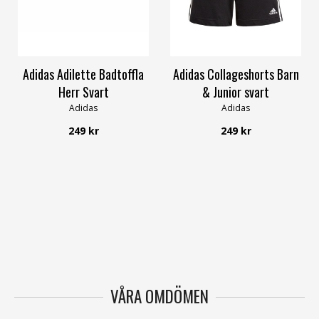
37
38
48,5
116
122
128
134
Adidas Adilette Badtoffla
Adidas Collageshorts Barn
Herr Svart
& Junior svart
Adidas
Adidas
249 kr
249 kr
VÅRA OMDÖMEN