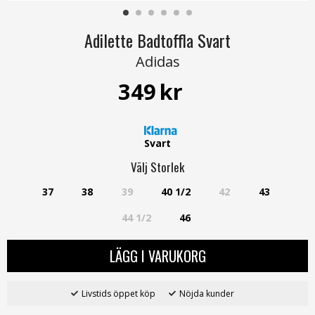
Adilette Badtoffla Svart
Adidas
349
kr
Svart
Välj
Storlek
37
38
39
40 1/2
42
43
44 1/2
46
LÄGG I VARUKORG
Livstids öppet köp
Nöjda kunder