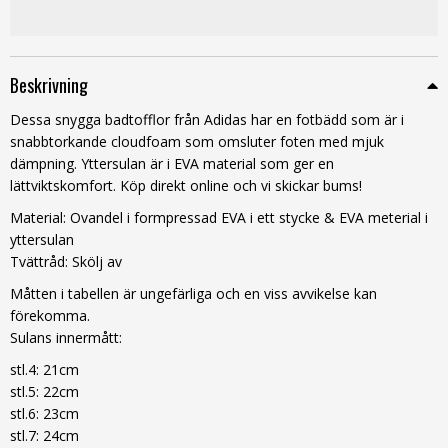
Beskrivning
Dessa snygga badtofflor från Adidas har en fotbädd som är i
snabbtorkande cloudfoam som omsluter foten med mjuk
dämpning. Yttersulan är i EVA material som ger en
lättviktskomfort. Köp direkt online och vi skickar bums!
Material: Ovandel i formpressad EVA i ett stycke & EVA meterial i
yttersulan
Tvättråd: Skölj av
Måtten i tabellen är ungefärliga och en viss avvikelse kan
förekomma.
Sulans innermått:
stl.4: 21cm
stl.5: 22cm
stl.6: 23cm
stl.7: 24cm