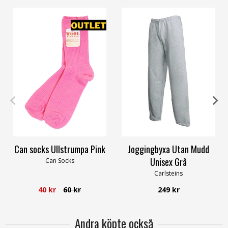
16-18
S
M
L
XL
XXL
Can socks Ullstrumpa Pink
Joggingbyxa Utan Mudd
Unisex Grå
Can Socks
Carlsteins
40 kr
60 kr
249 kr
Andra köpte också