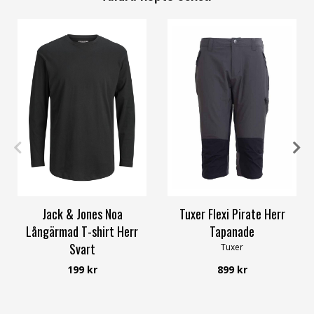
S
M
L
XL
XXL
S
M
XL
2XL
Jack & Jones Noa
Tuxer Flexi Pirate Herr
Långärmad T-shirt Herr
Tapanade
Svart
Tuxer
Jack & Jones
199 kr
899 kr