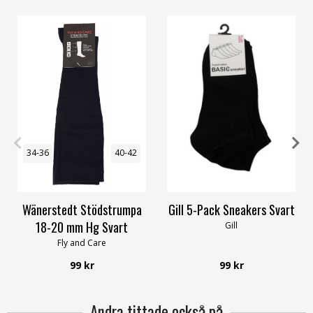
34-36
37-39
39-42
40-42
37/39
40/42
43-45
46-48
Wänerstedt Stödstrumpa
Gill 5-Pack Sneakers Svart
18-20 mm Hg Svart
Gill
Fly and Care
99 kr
99 kr
Andra tittade också på