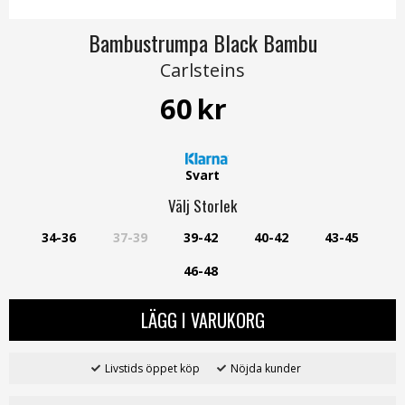
Bambustrumpa Black Bambu
Carlsteins
60
kr
Svart
Välj
Storlek
34-36
37-39
39-42
40-42
43-45
46-48
LÄGG I VARUKORG
Livstids öppet köp
Nöjda kunder