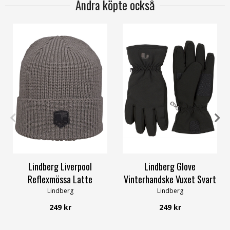
Andra köpte också
3/52-56cm
4/56-60cm
6
7
9
Lindberg Liverpool
Lindberg Glove
Reflexmössa Latte
Vinterhandske Vuxet Svart
Lindberg
Lindberg
249 kr
249 kr