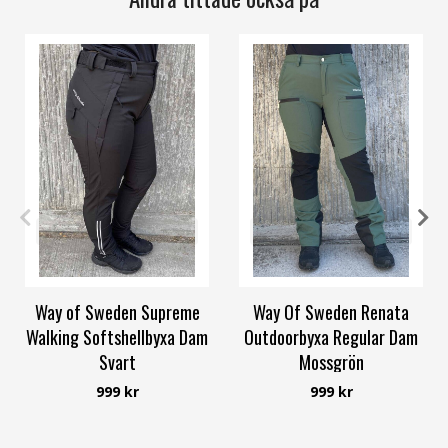
34
36
38
40
42
58/60
36
38
40
42
44
58/60
Way of Sweden Supreme
Way Of Sweden Renata
Walking Softshellbyxa Dam
Outdoorbyxa Regular Dam
Svart
Mossgrön
Way of Sweden
Way Of Sweden
999 kr
999 kr