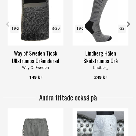
19-21
22-24
25-27
28-30
19-21
22-24
25-27
31-33
31-34
46-48
34-36
46-48
Way of Sweden Tjock
Lindberg Hälen
Ullstrumpa Gråmelerad
Skidstrumpa Grå
Way Of Sweden
Lindberg
149 kr
249 kr
Andra tittade också på