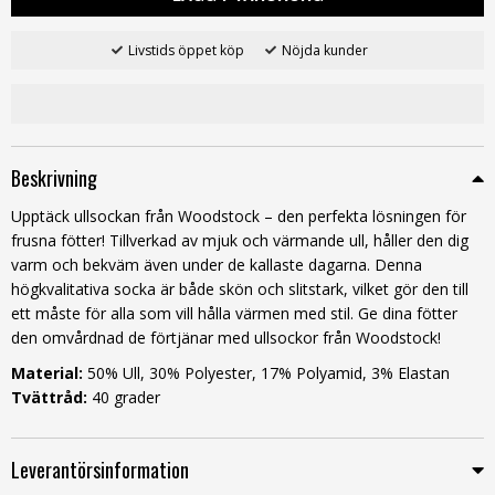
Livstids öppet köp
Nöjda kunder
Beskrivning
Upptäck ullsockan från Woodstock – den perfekta lösningen för
frusna fötter! Tillverkad av mjuk och värmande ull, håller den dig
varm och bekväm även under de kallaste dagarna. Denna
högkvalitativa socka är både skön och slitstark, vilket gör den till
ett måste för alla som vill hålla värmen med stil. Ge dina fötter
den omvårdnad de förtjänar med ullsockor från Woodstock!
Material:
50% Ull, 30% Polyester, 17% Polyamid, 3% Elastan
Tvättråd:
40 grader
Leverantörsinformation