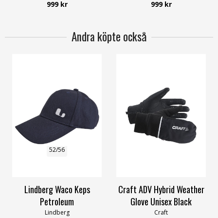
Way of Sweden
999 kr
999 kr
Andra köpte också
52/56
10/L
11/XL
12/XXL
Lindberg Waco Keps
Craft ADV Hybrid Weather
Petroleum
Glove Unisex Black
Lindberg
Craft