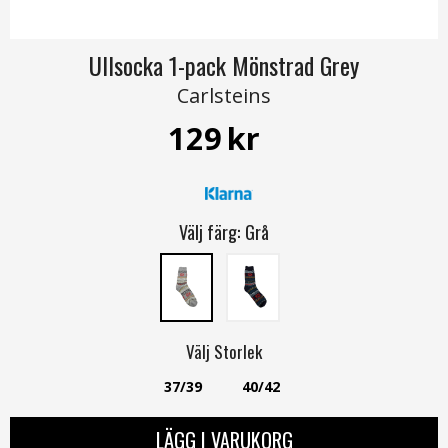
Ullsocka 1-pack Mönstrad Grey
Carlsteins
129
kr
Välj färg:
Grå
Välj
Storlek
37/39
40/42
LÄGG I VARUKORG