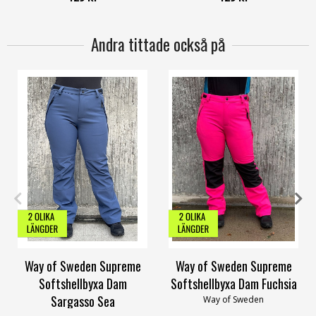
Andra tittade också på
34
36
38
40
42
60
34
36
38
40
42
60
Way of Sweden Supreme
Way of Sweden Supreme
Softshellbyxa Dam
Softshellbyxa Dam Fuchsia
Sargasso Sea
Way of Sweden