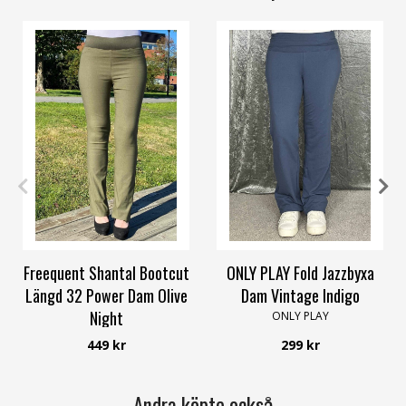
XS
S
M
L
XL
3XL
L
Freequent Shantal Bootcut
ONLY PLAY Fold Jazzbyxa
Längd 32 Power Dam Olive
Dam Vintage Indigo
Night
ONLY PLAY
Freequent
449 kr
299 kr
Andra köpte också