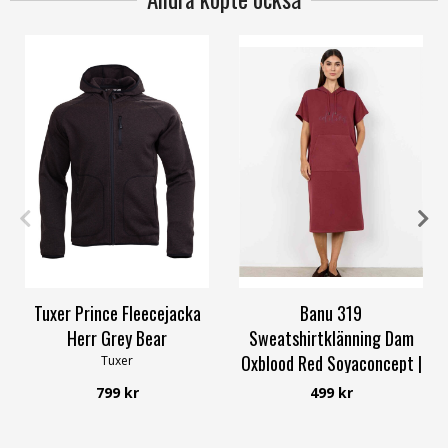
S
M
XL
XXL
M
L
XXL
Tuxer Prince Fleecejacka
Banu 319
Herr Grey Bear
Sweatshirtklänning Dam
Oxblood Red Soyaconcept |
Tuxer
Smilebutiken
799 kr
499 kr
Soyaconcept