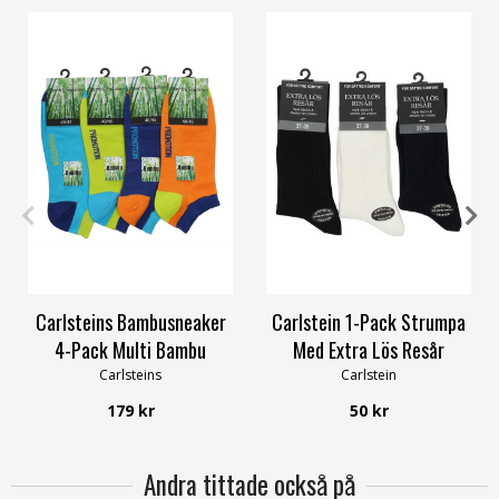
40-45
37/39
40/42
Carlsteins Bambusneaker
Carlstein 1-Pack Strumpa
4-Pack Multi Bambu
Med Extra Lös Resår
Carlsteins
Carlstein
179 kr
50 kr
Andra tittade också på