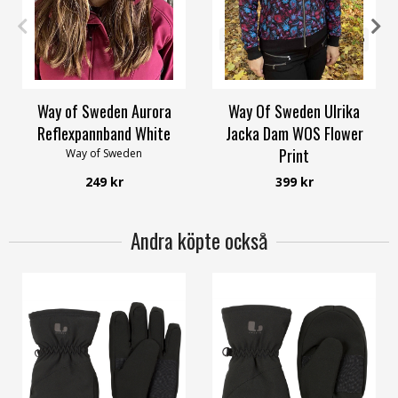
OneSize
32/34
36/38
40/42
44/46
48/50
56/58
Way of Sweden Aurora
Way Of Sweden Ulrika
Reflexpannband White
Jacka Dam WOS Flower
Print
Way of Sweden
Way of Sweden
249 kr
399 kr
Andra köpte också