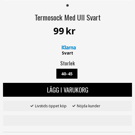
Termosock Med Ull Svart
99
kr
Svart
Storlek
40-45
LÄGG I VARUKORG
Livstids öppet köp
Nöjda kunder