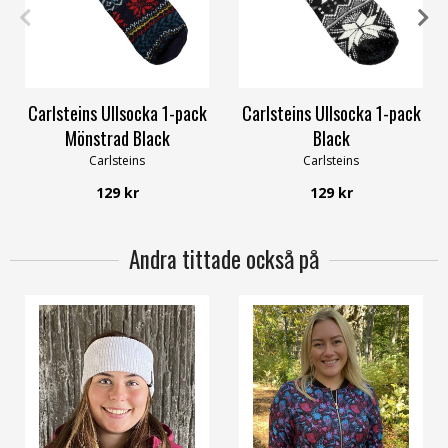
37/39
40/42
39/42
43/45
Carlsteins Ullsocka 1-pack
Carlsteins Ullsocka 1-pack
Mönstrad Black
Black
Carlsteins
Carlsteins
129 kr
129 kr
Andra tittade också på