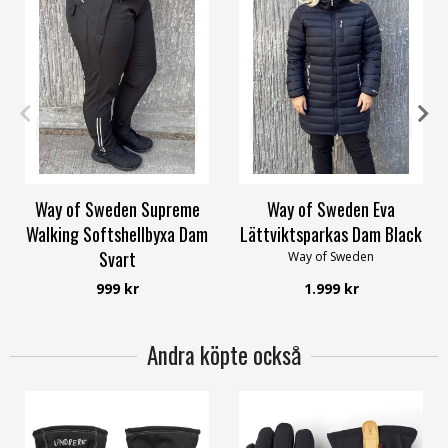
34
36
38
40
42
58/60
34
36
38
40
42
58/60
Way of Sweden Supreme
Way of Sweden Eva
Walking Softshellbyxa Dam
Lättviktsparkas Dam Black
Svart
Way of Sweden
Way of Sweden
999 kr
1.999 kr
Andra köpte också