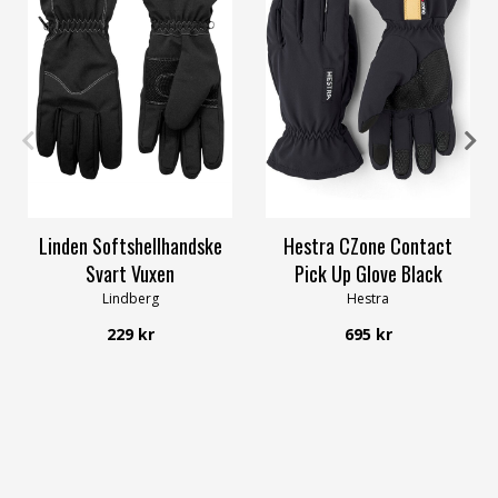
6
6
7
8
9
10
12
Linden Softshellhandske
Hestra CZone Contact
Svart Vuxen
Pick Up Glove Black
Lindberg
Hestra
229 kr
695 kr