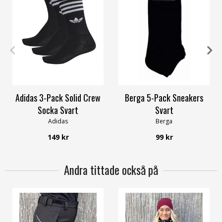
27/30
31/34
39/42
43/46
Adidas 3-Pack Solid Crew
Berga 5-Pack Sneakers
Socka Svart
Svart
Adidas
Berga
149 kr
99 kr
Andra tittade också på