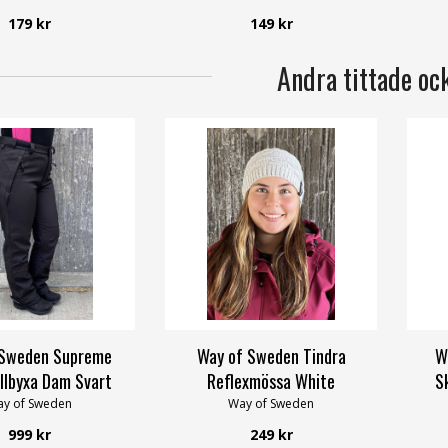
179 kr
149 kr
Andra tittade oc
 Sweden Supreme
Way of Sweden Tindra
W
llbyxa Dam Svart
Reflexmössa White
S
y of Sweden
Way of Sweden
999 kr
249 kr