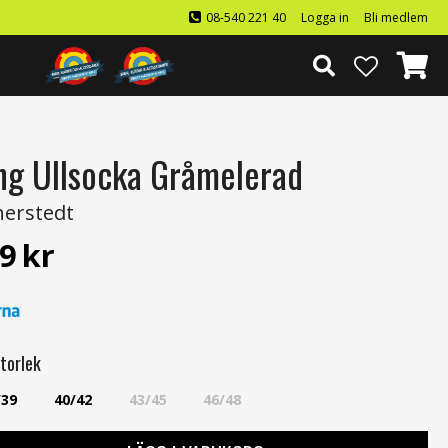
08-540 221 40
Logga in
Bli medlem
ng Ullsocka Gråmelerad
erstedt
9
kr
torlek
/39
40/42
43/45
46/48