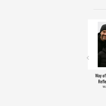
Way of
Refl
Wa