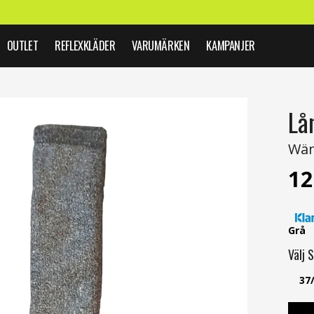
OUTLET
REFLEXKLÄDER
VARUMÄRKEN
KAMPANJER
Lå
Wän
12
Grå
Välj
S
37