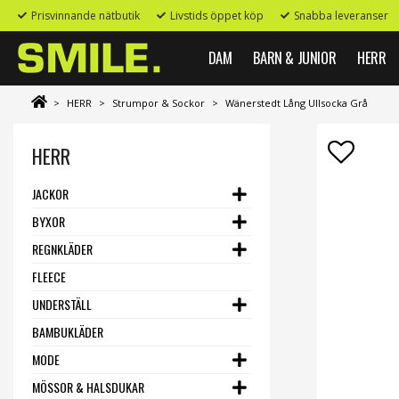
Prisvinnande nätbutik
Livstids öppet köp
Snabba leveranser
DAM
BARN & JUNIOR
HERR
>
HERR
>
Strumpor & Sockor
>
Wänerstedt Lång Ullsocka Grå
HERR
JACKOR
BYXOR
REGNKLÄDER
FLEECE
UNDERSTÄLL
BAMBUKLÄDER
MODE
MÖSSOR & HALSDUKAR