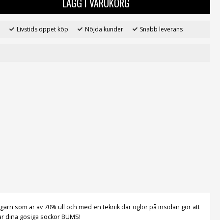
LÄGG I VARUKORG
Livstids öppet köp
Nöjda kunder
Snabb leverans
t garn som är av 70% ull och med en teknik där öglor på insidan gör att
ckar dina gosiga sockor BUMS!