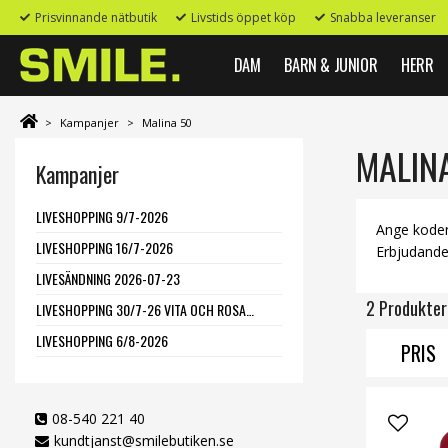
Prisvinnande nätbutik
Livstids öppet köp
Snabba leveranser
DAM
BARN & JUNIOR
HERR
>
Kampanjer
>
Malina 50
MALIN
Kampanjer
LIVESHOPPING 9/7-2026
Ange koden
LIVESHOPPING 16/7-2026
Erbjudandet
LIVESÄNDNING 2026-07-23
2 Produkter
LIVESHOPPING 30/7-26 VITA OCH ROSA PLAGG 25%
LIVESHOPPING 6/8-2026
PRIS
08-540 221 40
kundtjanst@smilebutiken.se