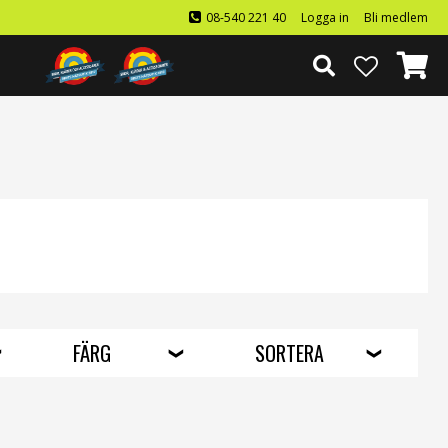
08-540 221 40
Logga in
Bli medlem
FÄRG
SORTERA