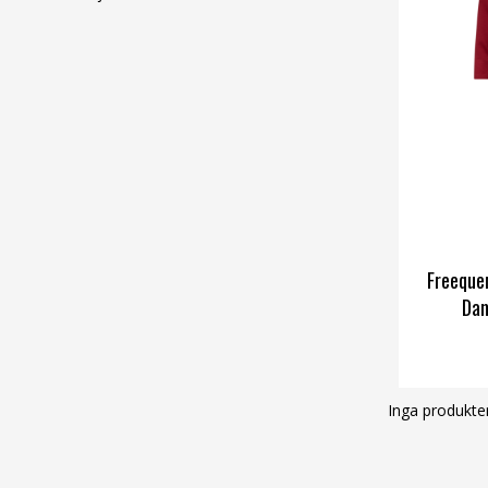
Freeque
Dam
Inga produkter