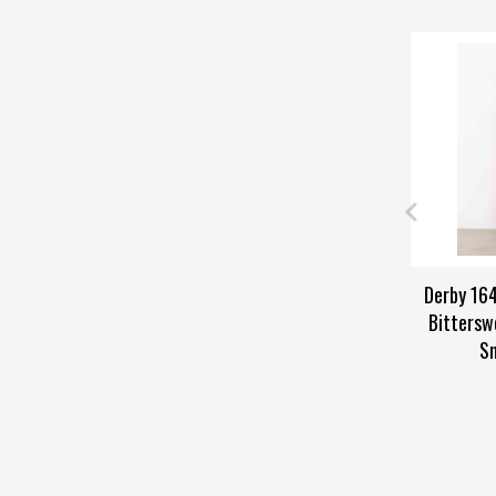
Derby 164
Bittersw
Sm
S