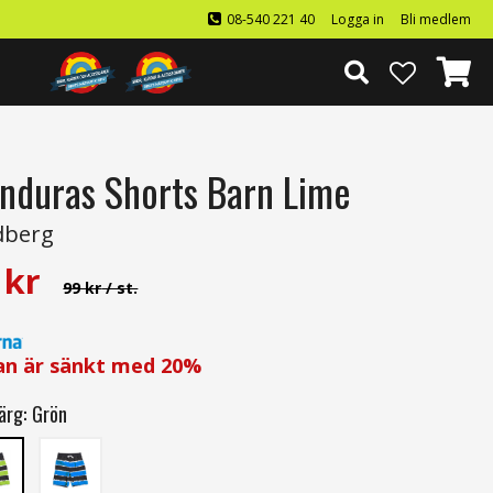
08-540 221 40
Logga in
Bli medlem
nduras Shorts Barn Lime
dberg
kr
99 kr
/ st.
an är sänkt med
20%
ärg:
Grön