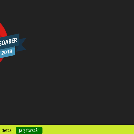
 detta.
Jag förstår