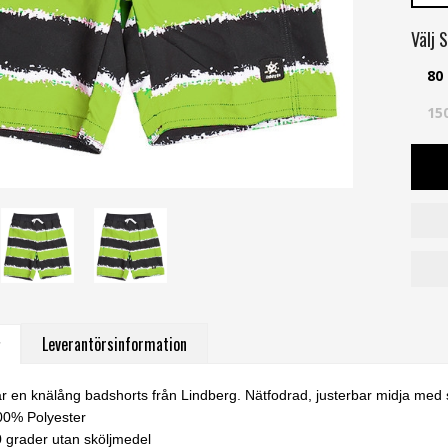
Välj
S
80
15
Leverantörsinformation
 en knälång badshorts från Lindberg. Nätfodrad, justerbar midja med s
100% Polyester
0 grader utan sköljmedel