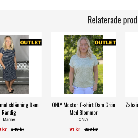
Relaterade prod
mullsklänning Dam
ONLY Moster T-shirt Dam Grön
Zabai
Randig
Med Blommor
Marine
ONLY
9 kr
349 kr
91 kr
229 kr