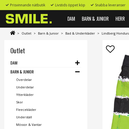
Prisvinnande nätbutik
Livstids öppet köp
Snabba leveranser
DAM
BARN & JUNIOR
HERR
>
Outlet
>
Barn & Junior
>
Bad & Underkläder
>
Lindberg Hondura
Outlet
DAM
BARN & JUNIOR
Överdelar
Underdelar
Ytterkläder
Skor
Fleecekläder
Underställ
Mössor & Vantar