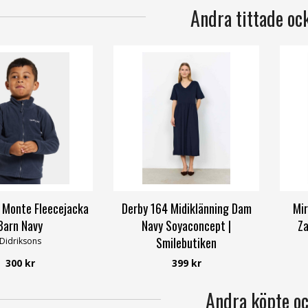
Andra tittade oc
s Monte Fleecejacka
Derby 164 Midiklänning Dam
Mir
Barn Navy
Navy Soyaconcept |
Za
Smilebutiken
Didriksons
Soyaconcept
300 kr
399 kr
Andra köpte o