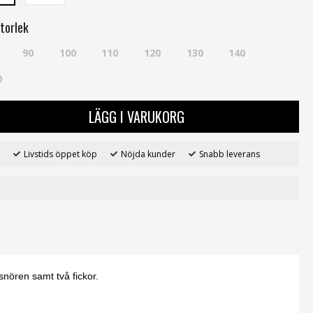
torlek
90
100
110
120
130
140
0
LÄGG I VARUKORG
Livstids öppet köp
Nöjda kunder
Snabb leverans
nören samt två fickor.