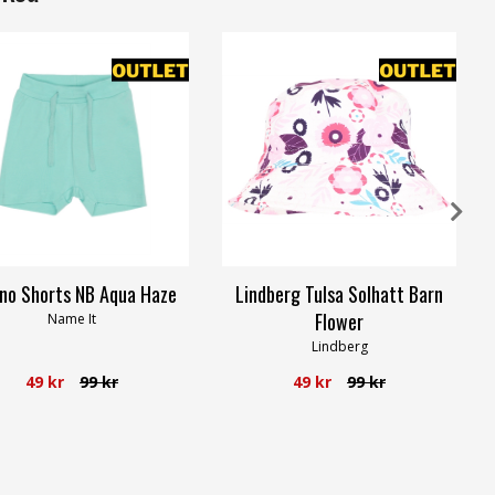
no Shorts NB Aqua Haze
Lindberg Tulsa Solhatt Barn
Flower
Name It
Lindberg
49 kr
99 kr
49 kr
99 kr