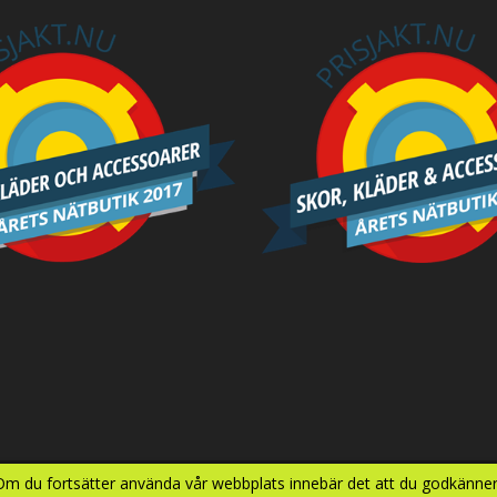
 Om du fortsätter använda vår webbplats innebär det att du godkänner