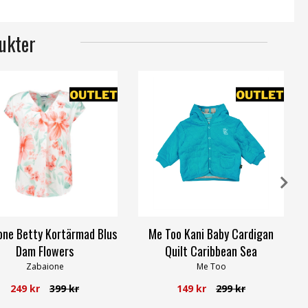
ukter
one Betty Kortärmad Blus
Me Too Kani Baby Cardigan
Dam Flowers
Quilt Caribbean Sea
Zabaione
Me Too
249 kr
399 kr
149 kr
299 kr