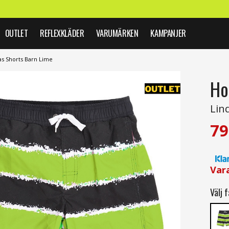
OUTLET
REFLEXKLÄDER
VARUMÄRKEN
KAMPANJER
s Shorts Barn Lime
Ho
Lin
79
Var
Välj f