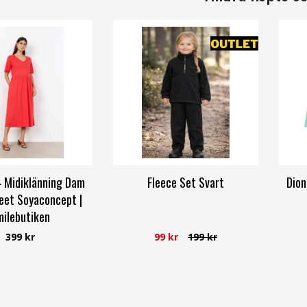
 Midiklänning Dam
Fleece Set Svart
Dion
eet Soyaconcept |
ilebutiken
oyaconcept
399 kr
99 kr
199 kr