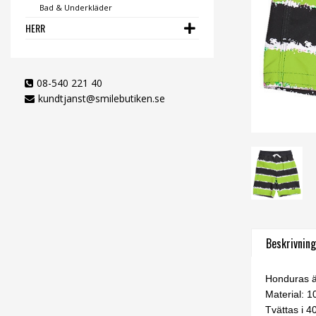
Bad & Underkläder
HERR
08-540 221 40
kundtjanst@smilebutiken.se
Beskrivning
Honduras är
Material: 
Tvättas i 4