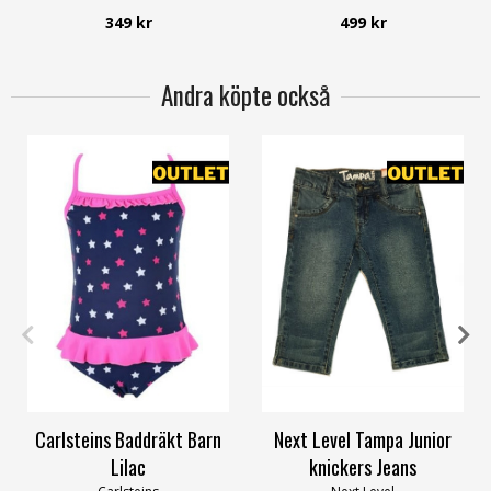
Zabaione
349 kr
499 kr
Andra köpte också
98-104
110-116
158
164
Carlsteins Baddräkt Barn
Next Level Tampa Junior
Lilac
knickers Jeans