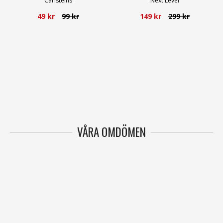
Carlsteins
Next Level
49 kr
99 kr
149 kr
299 kr
VÅRA OMDÖMEN