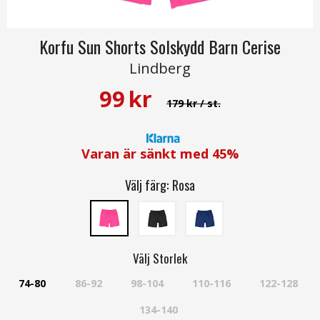
Korfu Sun Shorts Solskydd Barn Cerise
Lindberg
99
kr
179 kr
/ st.
Varan är sänkt med
45%
Välj färg:
Rosa
Välj
Storlek
74-80
86-92
98-104
110-116
122-128
134-140