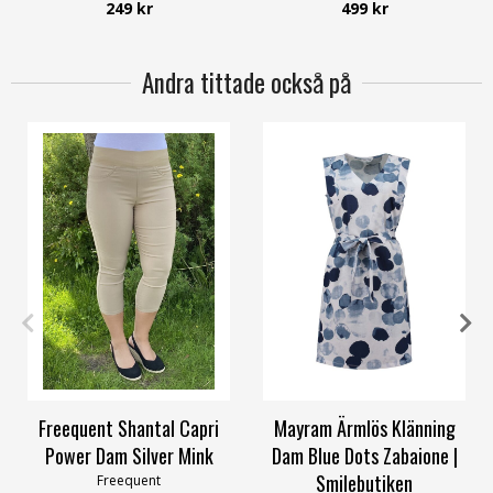
249 kr
499 kr
Andra tittade också på
XS
S
M
L
XL
3XL
XS
Freequent Shantal Capri
Mayram Ärmlös Klänning
Power Dam Silver Mink
Dam Blue Dots Zabaione |
Smilebutiken
Freequent