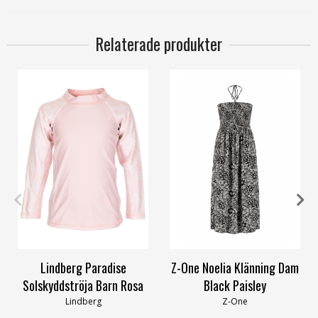
Relaterade produkter
110/116
122/128
40/42
44/46
48/50
52
Lindberg Paradise
Z-One Noelia Klänning Dam
Solskyddströja Barn Rosa
Black Paisley
Lindberg
Z-One