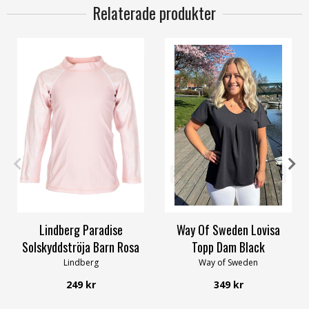
Relaterade produkter
110/116
122/128
36/38
44/46
48/50
52/54
56/58
Lindberg Paradise
Way Of Sweden Lovisa
Solskyddströja Barn Rosa
Topp Dam Black
Lindberg
Way of Sweden
249 kr
349 kr