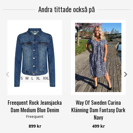
Andra tittade också på
S
M
L
XL
XXL
40/42
52/54
56/58
Freequent Rock Jeansjacka
Way Of Sweden Carina
Dam Medium Blue Denim
Klänning Dam Fantasy Dark
Navy
Freequent
Way of Sweden
899 kr
499 kr