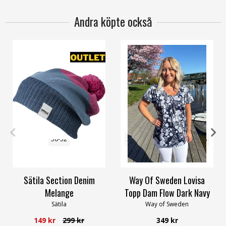
Andra köpte också
50-52
32/34
48/50
52/54
56/58
Sätila Section Denim
Way Of Sweden Lovisa
Melange
Topp Dam Flow Dark Navy
Sätila
Way of Sweden
149 kr
299 kr
349 kr