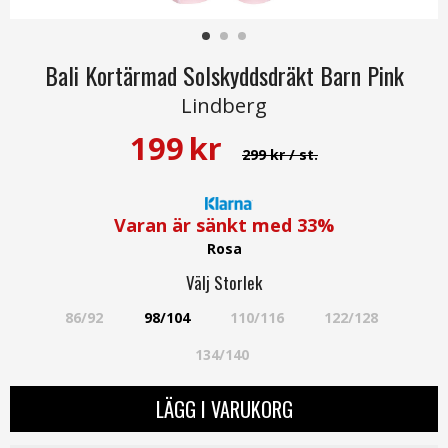
Bali Kortärmad Solskyddsdräkt Barn Pink
Lindberg
199
kr
299 kr
/ st.
Varan är sänkt med
33%
Rosa
Välj
Storlek
86/92
98/104
110/116
122/128
134/140
LÄGG I VARUKORG