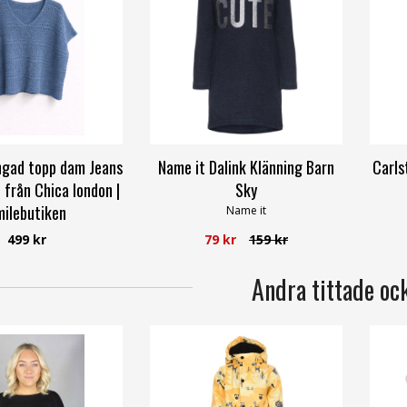
ingad topp dam Jeans
Name it Dalink Klänning Barn
Carls
 från Chica london |
Sky
ilebutiken
Name it
amelle Fashion
499 kr
79 kr
159 kr
Andra tittade oc