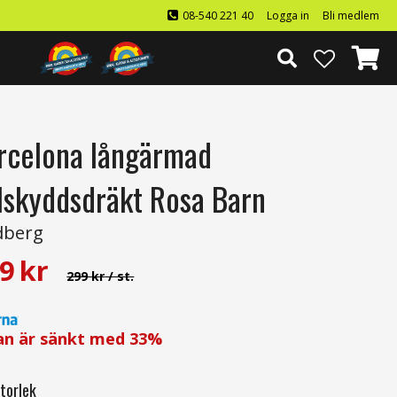
08-540 221 40
Logga in
Bli medlem
rcelona långärmad
lskyddsdräkt Rosa Barn
dberg
9
kr
299 kr
/ st.
an är sänkt med
33%
torlek