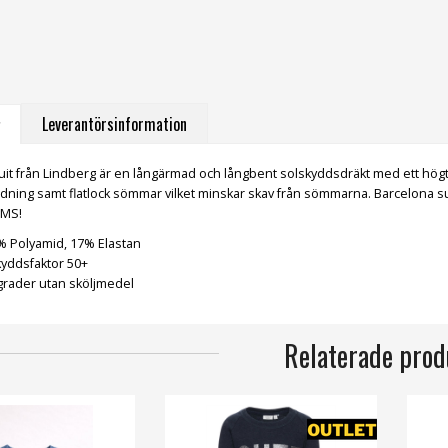
Leverantörsinformation
uit från Lindberg är en långärmad och långbent solskyddsdräkt med ett högt 
dning samt flatlock sömmar vilket minskar skav från sömmarna. Barcelona suit
BUMS!
3% Polyamid, 17% Elastan
kyddsfaktor 50+
 grader utan sköljmedel
Relaterade prod