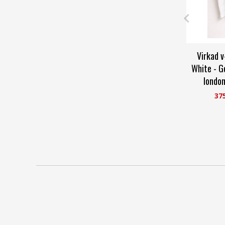
Virkad 
White - G
london
Car
37