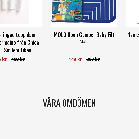
v-ringad topp dam
MOLO Noon Camper Baby Filt
Name 
ermaine från Chica
Molo
 | Smilebutiken
amelle Fashion
5 kr
499 kr
149 kr
299 kr
VÅRA OMDÖMEN