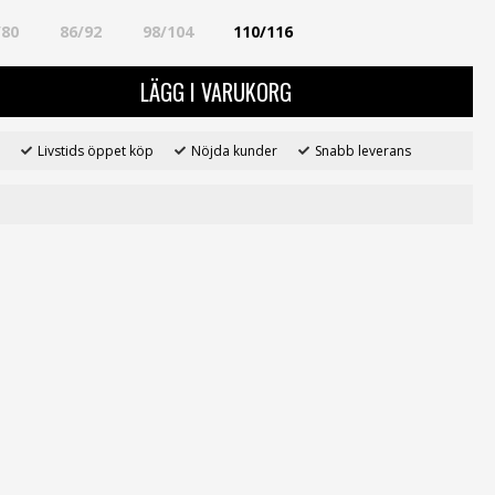
/80
86/92
98/104
110/116
LÄGG I VARUKORG
Livstids öppet köp
Nöjda kunder
Snabb leverans