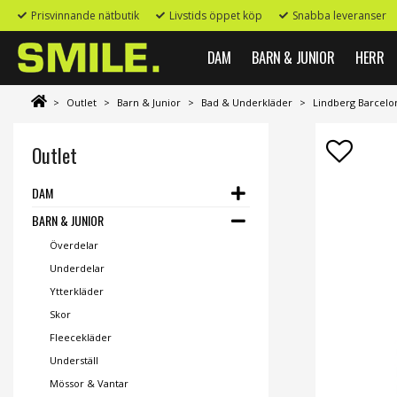
Prisvinnande nätbutik
Livstids öppet köp
Snabba leveranser
DAM
BARN & JUNIOR
HERR
>
Outlet
>
Barn & Junior
>
Bad & Underkläder
>
Lindberg Barcelo
Outlet
DAM
BARN & JUNIOR
Överdelar
Underdelar
Ytterkläder
Skor
Fleecekläder
Underställ
Mössor & Vantar