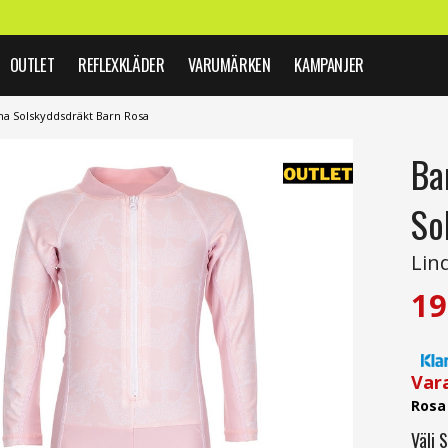
OUTLET
REFLEXKLÄDER
VARUMÄRKEN
KAMPANJER
na Solskyddsdräkt Barn Rosa
Ba
So
Lin
19
Var
Rosa
Välj
S