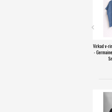
Virkad v-r
- Germaine
Sm
Car