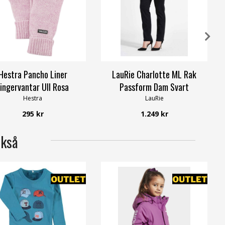
Hestra Pancho Liner
LauRie Charlotte ML Rak
ingervantar Ull Rosa
Passform Dam Svart
Hestra
LauRie
295 kr
1.249 kr
ckså