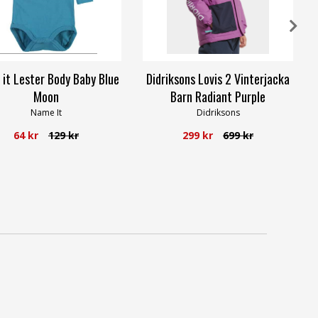
it Lester Body Baby Blue
Didriksons Lovis 2 Vinterjacka
Moon
Barn Radiant Purple
Name It
Didriksons
64 kr
129 kr
299 kr
699 kr