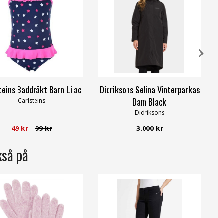
teins Baddräkt Barn Lilac
Didriksons Selina Vinterparkas
Dam Black
Carlsteins
Didriksons
49 kr
99 kr
3.000 kr
kså på