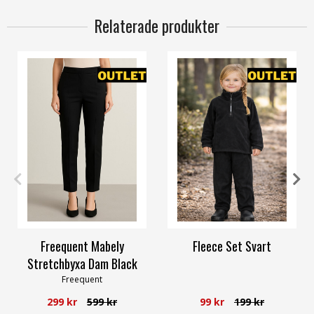
Relaterade produkter
S
M
L
110-116
Freequent Mabely
Fleece Set Svart
Stretchbyxa Dam Black
Freequent
299 kr
599 kr
99 kr
199 kr