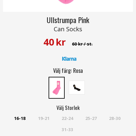
Ullstrumpa Pink
Can Socks
40
kr
60 kr
/ st.
Välj färg:
Rosa
Välj
Storlek
16-18
19-21
22-24
25-27
28-30
31-33