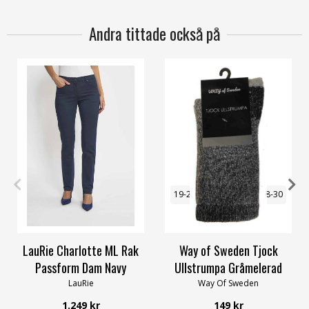
Andra tittade också på
34
36
42
46
48
56
19-21
22-24
25-27
28-30
31-34
46-48
LauRie Charlotte ML Rak
Way of Sweden Tjock
Passform Dam Navy
Ullstrumpa Gråmelerad
LauRie
Way Of Sweden
1.249 kr
149 kr