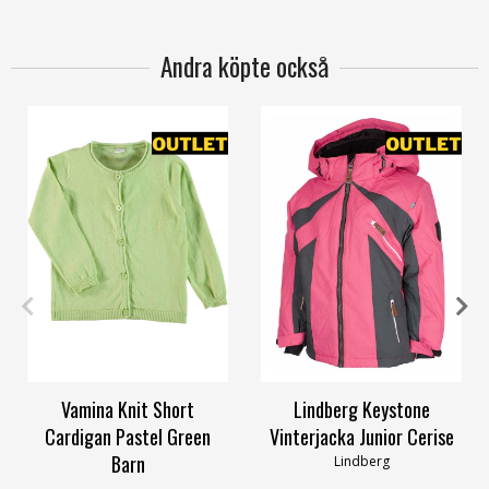
Andra köpte också
116
146-152
158-164
130
150
Vamina Knit Short
Lindberg Keystone
Cardigan Pastel Green
Vinterjacka Junior Cerise
Barn
Lindberg
Name it