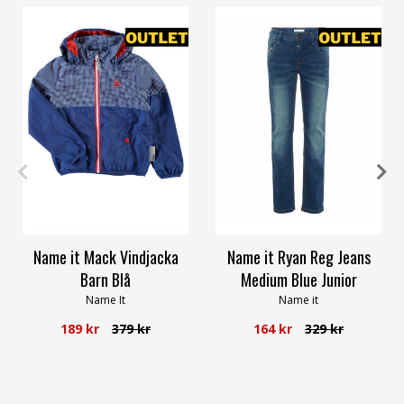
122
134
140
146
152
128
Name it Mack Vindjacka
Name it Ryan Reg Jeans
Barn Blå
Medium Blue Junior
Name It
Name it
189 kr
379 kr
164 kr
329 kr