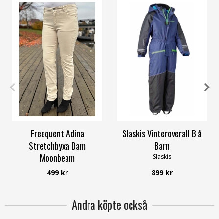
XS
S
M
XXL
80
100
110
120
Freequent Adina
Slaskis Vinteroverall Blå
Stretchbyxa Dam
Barn
Moonbeam
Slaskis
Freequent
499 kr
899 kr
Andra köpte också