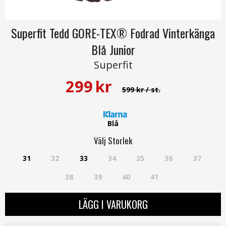
Superfit Tedd GORE-TEX® Fodrad Vinterkänga
Blå Junior
Superfit
299
kr
599 kr
/ st.
Blå
Välj
Storlek
31
32
33
34
35
36
37
38
39
40
41
LÄGG I VARUKORG