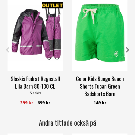
100
104
116
140
Slaskis Fodrat Regnställ
Color Kids Bungo Beach
Lila Barn 80-130 CL
Shorts Tucan Green
Badshorts Barn
Slaskis
Color Kids
399 kr
699 kr
149 kr
Andra tittade också på