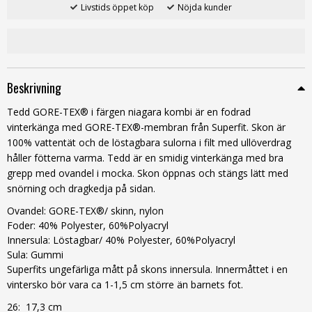
Livstids öppet köp
Nöjda kunder
Beskrivning
Tedd GORE-TEX® i färgen niagara kombi är en fodrad
vinterkänga med
GORE
-
TEX®-membran från Superfit. Skon är
100% vattentät och de löstagbara sulorna i filt med ullöverdrag
håller fötterna varma. Tedd är en smidig vinterkänga med bra
grepp med ovandel i mocka. Skon öppnas och stängs lätt med
snörning och dragkedja på sidan.
Ovandel:
GORE
-
TEX®/ skinn, nylon
Foder: 40% Polyester, 60%Polyacryl
Innersula: Löstagbar/ 40% Polyester, 60%Polyacryl
Sula: Gummi
Superfits ungefärliga mått på skons innersula. Innermåttet i en
vintersko bör vara ca 1-1,5 cm större än barnets fot.
26: 17,3 cm