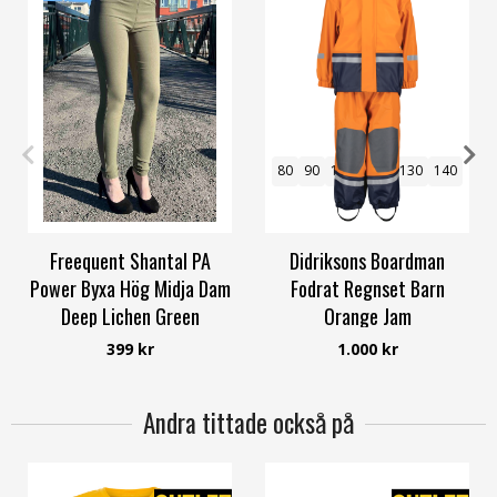
S
M
L
XL
XXL
80
90
100
110
130
140
Freequent Shantal PA
Didriksons Boardman
Power Byxa Hög Midja Dam
Fodrat Regnset Barn
Deep Lichen Green
Orange Jam
Freequent
Didriksons
399 kr
1.000 kr
Andra tittade också på