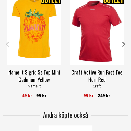
80
92
104
M
Name it Sigrid Ss Top Mini
Craft Active Run Fast Tee
Cadmium Yellow
Herr Red
Name it
Craft
49 kr
99 kr
99 kr
249 kr
Andra köpte också