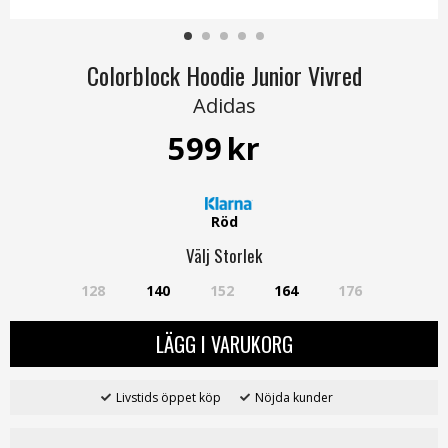
Colorblock Hoodie Junior Vivred
Adidas
599
kr
Röd
Välj
Storlek
128
140
152
164
176
LÄGG I VARUKORG
Livstids öppet köp
Nöjda kunder