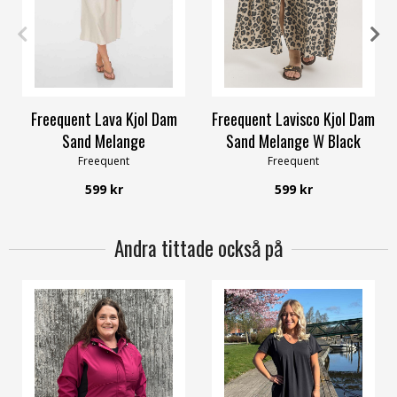
S
M
L
XXL
S
M
L
XXL
Freequent Lava Kjol Dam
Freequent Lavisco Kjol Dam
Sand Melange
Sand Melange W Black
Freequent
Freequent
599 kr
599 kr
Andra tittade också på