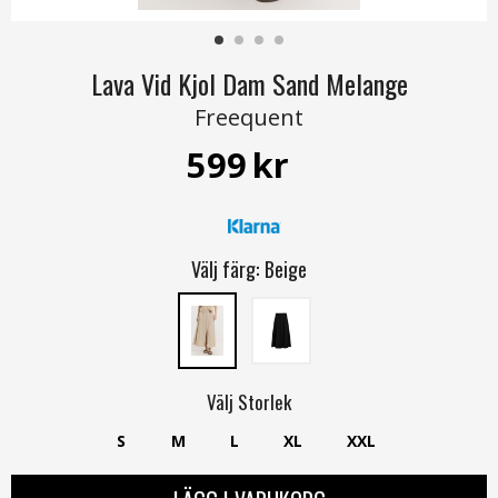
Lava Vid Kjol Dam Sand Melange
Freequent
599
kr
Välj färg:
Beige
Välj
Storlek
S
M
L
XL
XXL