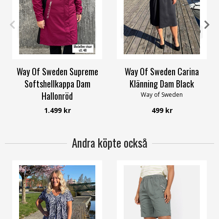
34
36
38
40
42
58/60
32/34
36/38
40/42
48/50
52/54
56/58
Way Of Sweden Supreme
Way Of Sweden Carina
Softshellkappa Dam
Klänning Dam Black
Hallonröd
Way of Sweden
Way of Sweden
1.499 kr
499 kr
Andra köpte också