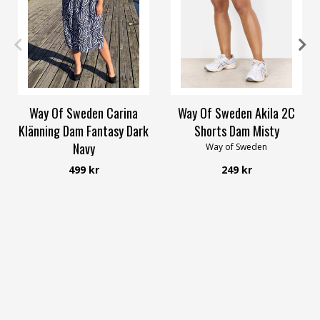
40/42
52/54
56/58
XS
S
4XL
Way Of Sweden Carina
Way Of Sweden Akila 2C
Klänning Dam Fantasy Dark
Shorts Dam Misty
Navy
Way of Sweden
Way of Sweden
499 kr
249 kr