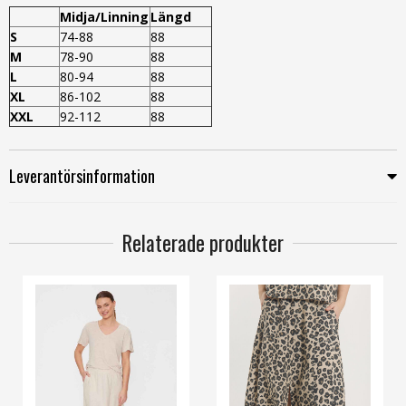
Midja/Linning
Längd
S
74-88
88
M
78-90
88
L
80-94
88
XL
86-102
88
XXL
92-112
88
Leverantörsinformation
Relaterade produkter