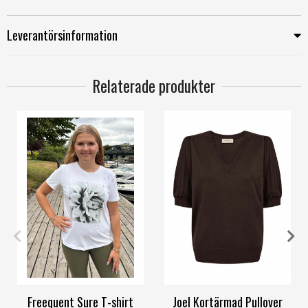
Leverantörsinformation
Relaterade produkter
L
XL
XXL
S
M
L
Freequent Sure T-shirt
Joel Kortärmad Pullover