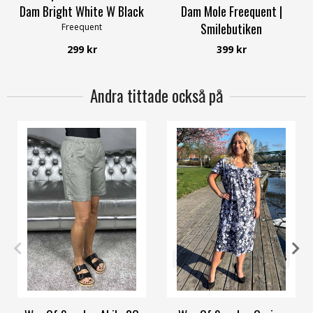
Dam Bright White W Black
Dam Mole Freequent |
Smilebutiken
Freequent
Freequent
299 kr
399 kr
Andra tittade också på
XXL
3XL
32/34
36/38
40/42
44/46
48/50
56/58