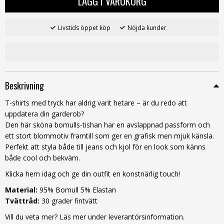
LÄGG I VARUKORG
Livstids öppet köp
Nöjda kunder
Beskrivning
T-shirts med tryck har aldrig varit hetare – är du redo att
uppdatera din garderob?
Den här sköna bomulls-tishan har en avslappnad passform och
ett stort blommotiv framtill som ger en grafisk men mjuk känsla.
Perfekt att styla både till jeans och kjol för en look som känns
både cool och bekväm.
Klicka hem idag och ge din outfit en konstnärlig touch!
Material:
95% Bomull 5% Elastan
Tvättråd:
30 grader fintvätt
Vill du veta mer? Läs mer under leverantörsinformation.