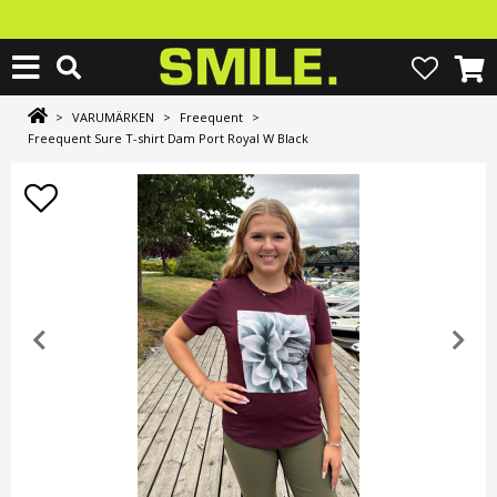
>
VARUMÄRKEN
>
Freequent
>
Freequent Sure T-shirt Dam Port Royal W Black