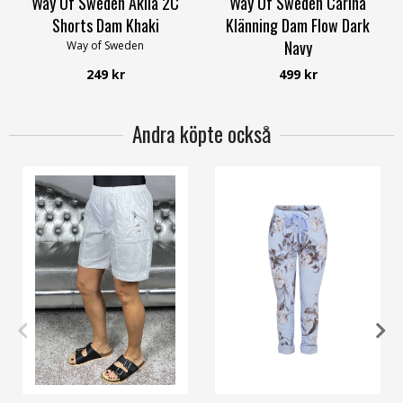
Way Of Sweden Akila 2C
Way Of Sweden Carina
Shorts Dam Khaki
Klänning Dam Flow Dark
Navy
Way of Sweden
Way of Sweden
249 kr
499 kr
Andra köpte också
XS
S
M
L
XL
4XL
S/M