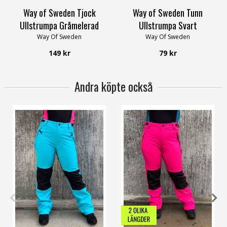
Way of Sweden Tjock
Way of Sweden Tunn
Ullstrumpa Gråmelerad
Ullstrumpa Svart
Way Of Sweden
Way Of Sweden
149 kr
79 kr
Andra köpte också
34
36
38
40
42
48
34
36
38
40
42
60