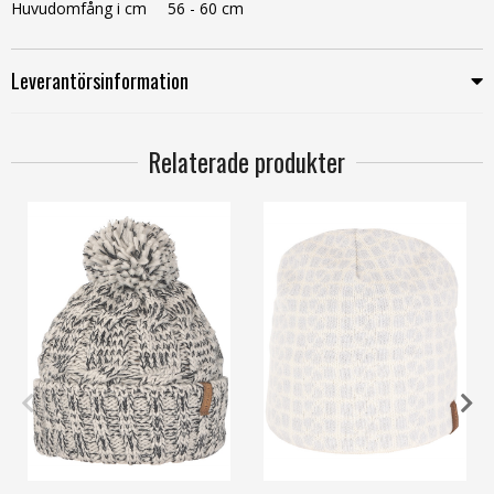
Huvudomfång i cm
56 - 60 cm
Leverantörsinformation
Relaterade produkter
2/48-52cm
3/52-56cm
4
4/56-60cm