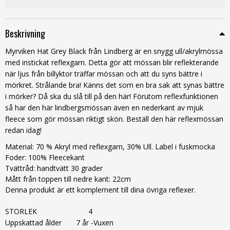
Beskrivning
Myrviken Hat Grey Black från Lindberg är en snygg ull/akrylmössa
med instickat reflexgarn. Detta gör att mössan blir reflekterande
när ljus från billyktor träffar mössan och att du syns bättre i
mörkret. Strålande bra! Känns det som en bra sak att synas bättre
i mörker? Då ska du slå till på den här! Förutom reflexfunktionen
så har den här lindbergsmössan även en nederkant av mjuk
fleece som gör mössan riktigt skön. Beställ den här reflexmössan
redan idag!
Material: 70 % Akryl med reflexgarn, 30% Ull. Label i fuskmocka
Foder: 100% Fleecekant
Tvättråd: handtvätt 30 grader
Mått från toppen till nedre kant: 22cm
Denna produkt är ett komplement till dina övriga reflexer.
STORLEK
4
Uppskattad ålder
7 år -Vuxen