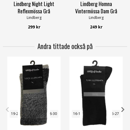
Lindberg Night Light
Lindberg Homna
Reflexmössa Grå
Vintermössa Dam Grå
Lindberg
Lindberg
299 kr
249 kr
Andra tittade också på
19-21
22-24
25-27
28-30
16-18
19-21
22-24
25-27
31-34
46-48
28-30
46-48