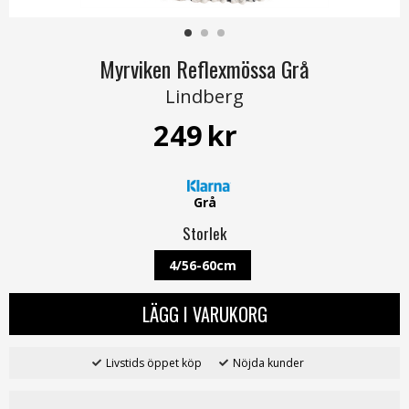
Myrviken Reflexmössa Grå
Lindberg
249
kr
Grå
Storlek
4/56-60cm
LÄGG I VARUKORG
Livstids öppet köp
Nöjda kunder