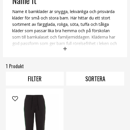
Name it
Name it barnkläder är snygga, lekvänliga och prisvärda
kläder för små och stora barn. Här hittar du ett stort
sortiment av färgglada, roliga, söta, tuffa och tåliga
kläder som passar lika bra hemma och på förskolan
som till barnkalaset och familjemiddagen. Kläderna har
god passform som ger barn full rörelsefrihet i leken och
en design som tilltalar de flesta, vilket gör Name it till
ett favoritmärke bland barn i alla åldrar och deras
föräldrar. Välj bland alla våra tröjor och toppar,
1 Produkt
klänningar och tunikor, byxor och shorts, ytterkläder
och badkläder för att kombinera ihop en komplett
FILTER
SORTERA
garderob av fina och funktionella kläder till ditt barn.
Köp Name it barnkläder till bra pris online här!