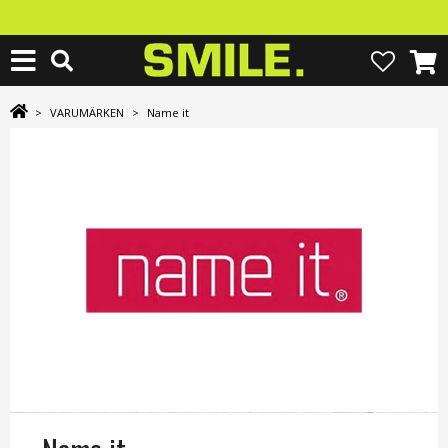
>
VARUMÄRKEN
>
Name it