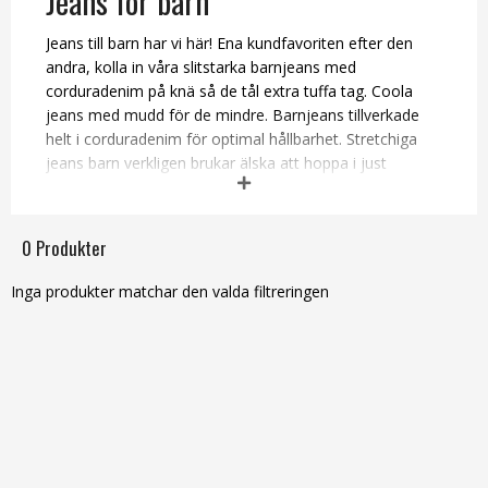
Jeans för barn
Jeans till barn har vi här! Ena kundfavoriten efter den
andra, kolla in våra slitstarka barnjeans med
corduradenim på knä så de tål extra tuffa tag. Coola
jeans med mudd för de mindre. Barnjeans tillverkade
helt i corduradenim för optimal hållbarhet. Stretchiga
jeans barn verkligen brukar älska att hoppa i just
eftersom stretchen gör dem så följsamma och sköna.
Är du på jakt efter sköna, stretchiga jeans för barn?
Kanske ett par riktigt slitstarka barnjeans? Eller bara ett
0 Produkter
par snygga jeans till ditt barn? Kolla in våra olika
modeller och hitta just din favorit! Köp barnjeans online
Inga produkter matchar den valda filtreringen
här hos oss på smiliebutiken så har du dem hemma
inom ett par dagar!
Skalbyxor,
softshellbyxor
,
vinterbyxor
,
outdoorbyxor
.