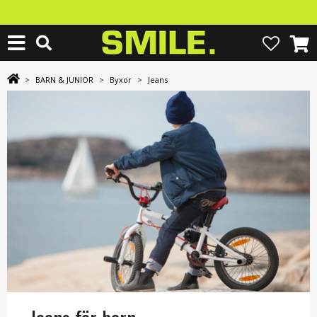
>
BARN & JUNIOR
>
Byxor
>
Jeans