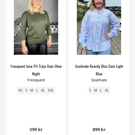
Freequent Jone PU Tröja Dam Olive
Soulmate Reastiy Blus Dam Light
Night
Blue
Freequent
Soulmate
XS
S
M
L
XL
XXL
S
M
L
XL
399 kr
899 kr