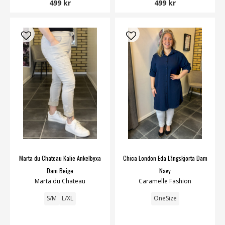
499 kr
499 kr
Marta du Chateau Kalie Ankelbyxa
Chica London Eda Långskjorta Dam
Dam Beige
Navy
Marta du Chateau
Caramelle Fashion
S/M
L/XL
OneSize