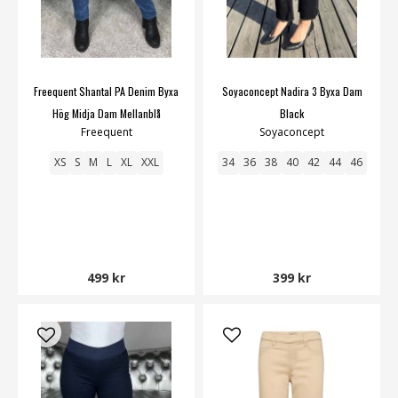
Freequent Shantal PA Denim Byxa
Soyaconcept Nadira 3 Byxa Dam
Hög Midja Dam Mellanblå
Black
Freequent
Soyaconcept
XS
S
M
L
XL
XXL
34
36
38
40
42
44
46
499 kr
399 kr