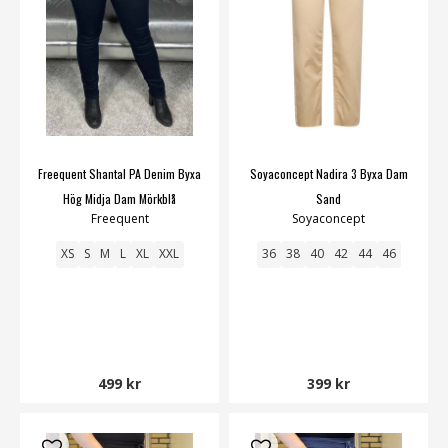
Freequent Shantal PA Denim Byxa
Soyaconcept Nadira 3 Byxa Dam
Hög Midja Dam Mörkblå
Sand
Freequent
Soyaconcept
XS
S
M
L
XL
XXL
36
38
40
42
44
46
499 kr
399 kr