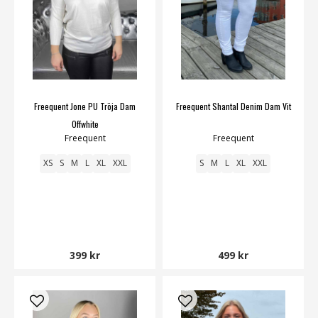
Freequent Jone PU Tröja Dam
Freequent Shantal Denim Dam Vit
Offwhite
Freequent
Freequent
XS
S
M
L
XL
XXL
S
M
L
XL
XXL
399 kr
499 kr