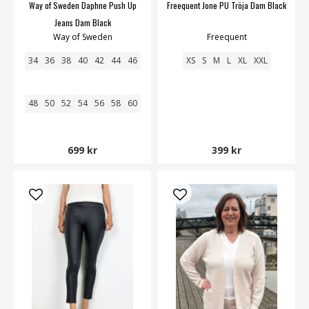
Way of Sweden Daphne Push Up
Freequent Jone PU Tröja Dam Black
Jeans Dam Black
Way of Sweden
Freequent
34
36
38
40
42
44
46
XS
S
M
L
XL
XXL
48
50
52
54
56
58
60
699 kr
399 kr