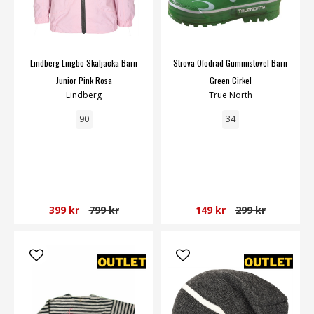
Lindberg Lingbo Skaljacka Barn
Ströva Ofodrad Gummistövel Barn
Junior Pink Rosa
Green Cirkel
Lindberg
True North
90
34
399 kr
799 kr
149 kr
299 kr