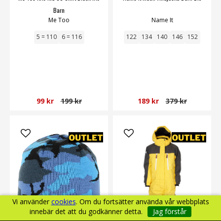
Barn
Me Too
Name It
5 = 110
6 = 116
122
134
140
146
152
99 kr
199 kr
189 kr
379 kr
Vi använder
cookies
. Om du fortsätter använda vår webbplats
innebär det att du godkänner detta.
Jag förstår