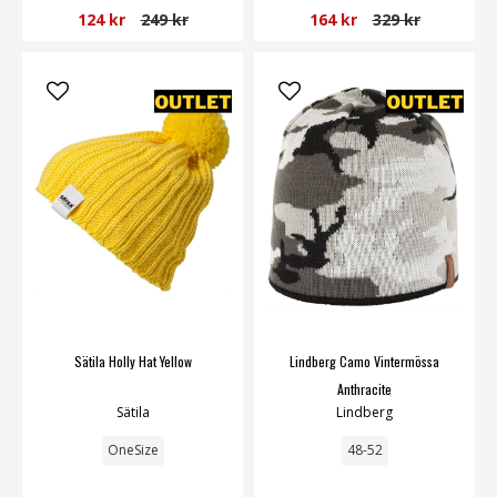
124 kr
249 kr
164 kr
329 kr
Sätila Holly Hat Yellow
Lindberg Camo Vintermössa
Anthracite
Sätila
Lindberg
OneSize
48-52