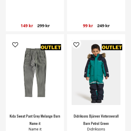
149 kr
299 kr
99 kr
249 kr
Kida Sweat Pant Grey Melange Barn
Didriksons Bjärven Vinteroverall
Name it
Barn Petrol Green
Name it
Didriksons