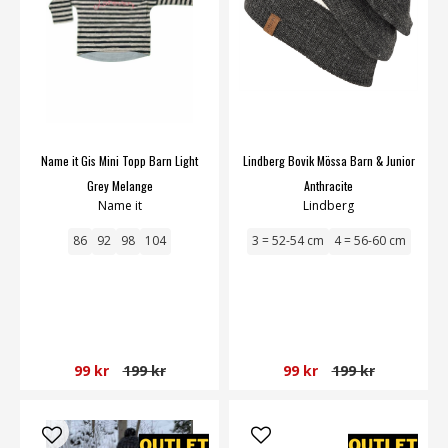
Name it Gis Mini Topp Barn Light
Lindberg Bovik Mössa Barn & Junior
Grey Melange
Anthracite
Name it
Lindberg
86
92
98
104
3 = 52-54 cm
4 = 56-60 cm
99 kr
199 kr
99 kr
199 kr