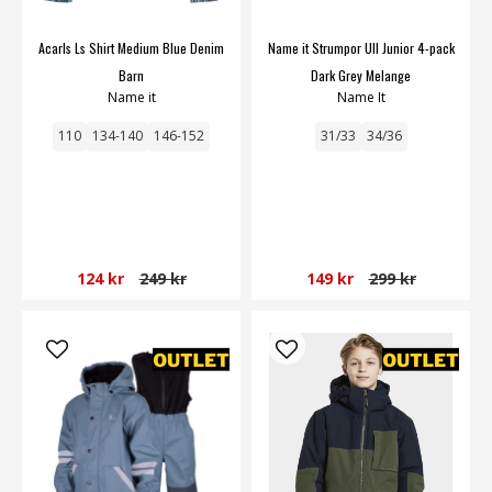
Acarls Ls Shirt Medium Blue Denim
Name it Strumpor Ull Junior 4-pack
Barn
Dark Grey Melange
Name it
Name It
110
134-140
146-152
31/33
34/36
124 kr
249 kr
149 kr
299 kr