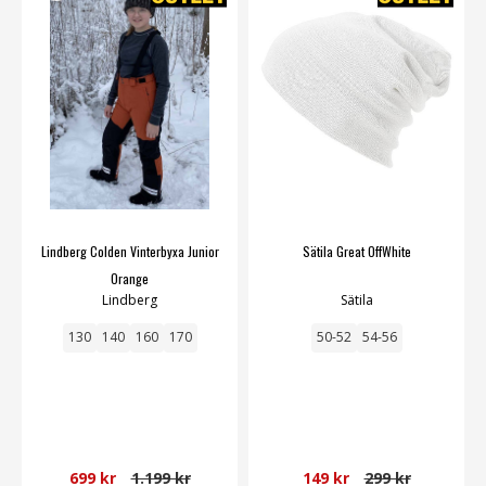
Lindberg Colden Vinterbyxa Junior
Sätila Great OffWhite
Orange
Lindberg
Sätila
130
140
160
170
50-52
54-56
699 kr
1.199 kr
149 kr
299 kr