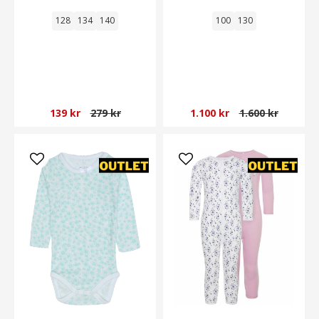
128
134
140
100
130
139 kr
279 kr
1.100 kr
1.600 kr