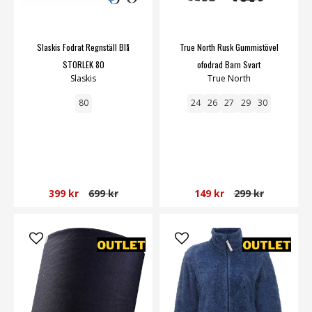
Slaskis Fodrat Regnställ Blå
True North Rusk Gummistövel
STORLEK 80
ofodrad Barn Svart
Slaskis
True North
80
24
26
27
29
30
399 kr
699 kr
149 kr
299 kr