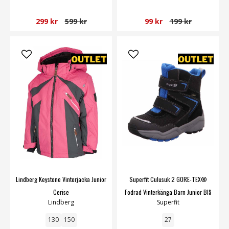
299 kr
599 kr
99 kr
199 kr
Lindberg Keystone Vinterjacka Junior
Superfit Culusuk 2 GORE-TEX®
Cerise
Fodrad Vinterkänga Barn Junior Blå
Lindberg
Superfit
130
150
27