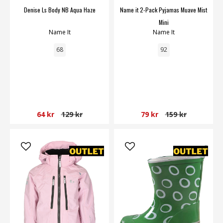
Denise Ls Body NB Aqua Haze
Name it 2-Pack Pyjamas Muave Mist
Mini
Name It
Name It
68
92
64 kr
129 kr
79 kr
159 kr