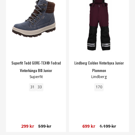
Superfit Tedd GORE-TEX® Fodrad
Lindberg Colden Vinterbyxa Junior
Vinterkänga Blå Junior
Plommon
Superfit
Lindberg
31
33
170
299 kr
599 kr
699 kr
1.199 kr