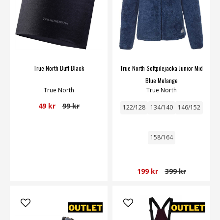
True North Buff Black
True North Softpilejacka Junior Mid
Blue Melange
True North
True North
49 kr
99 kr
122/128
134/140
146/152
158/164
199 kr
399 kr