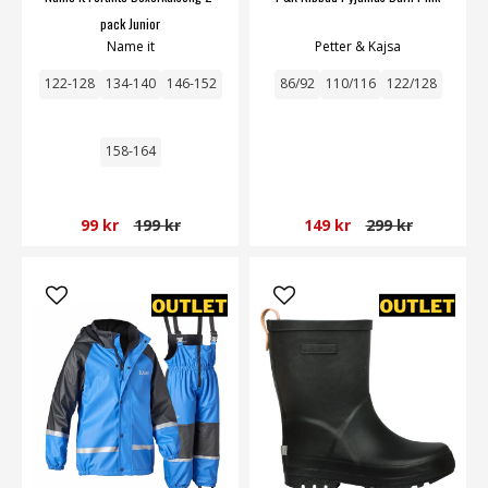
pack Junior
Name it
Petter & Kajsa
122-128
134-140
146-152
86/92
110/116
122/128
158-164
99 kr
199 kr
149 kr
299 kr