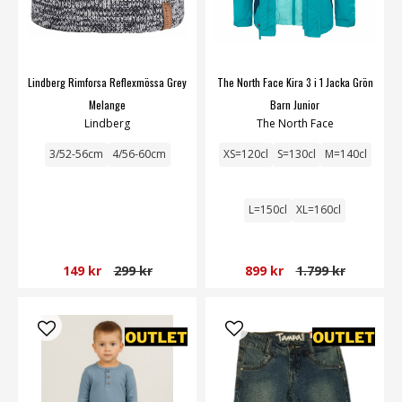
Lindberg Rimforsa Reflexmössa Grey
The North Face Kira 3 i 1 Jacka Grön
Melange
Barn Junior
Lindberg
The North Face
3/52-56cm
4/56-60cm
XS=120cl
S=130cl
M=140cl
L=150cl
XL=160cl
149 kr
299 kr
899 kr
1.799 kr