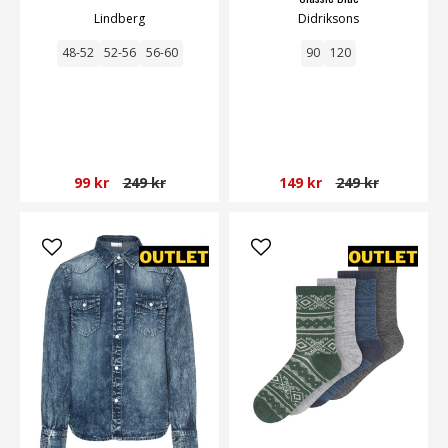
Lindberg
Didriksons
48-52
52-56
56-60
90
120
99 kr
249 kr
149 kr
249 kr