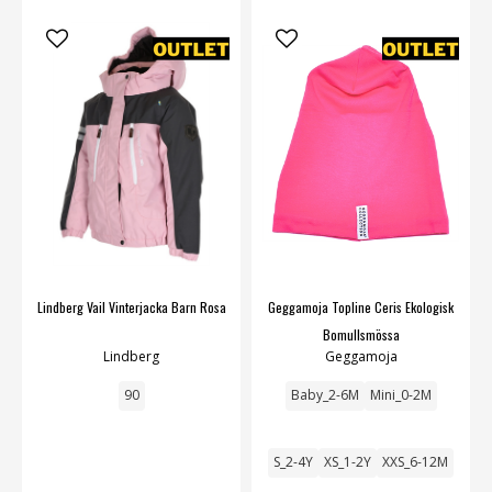
Lindberg Vail Vinterjacka Barn Rosa
Geggamoja Topline Ceris Ekologisk
Bomullsmössa
Lindberg
Geggamoja
90
Baby_2-6M
Mini_0-2M
S_2-4Y
XS_1-2Y
XXS_6-12M