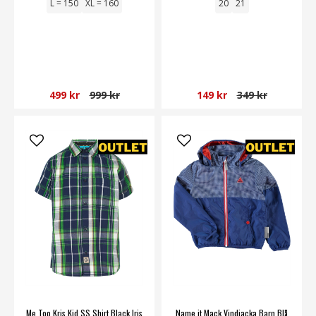
L = 150
XL = 160
20
21
499 kr
999 kr
149 kr
349 kr
Me Too Kris Kid SS Shirt Black Iris
Name it Mack Vindjacka Barn Blå