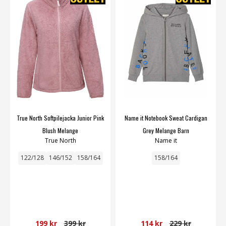
True North Softpilejacka Junior Pink
Name it Notebook Sweat Cardigan
Blush Melange
Grey Melange Barn
True North
Name it
122/128
146/152
158/164
158/164
199 kr
399 kr
114 kr
229 kr