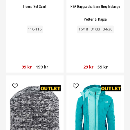
Fleece Set Svart
P&K Raggsocka Barn Grey Melange
Petter & Kajsa
110-116
16/18
31/33
34/36
99 kr
199 kr
29 kr
59 kr