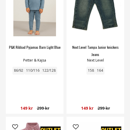
P&K Ribbad Pyjamas Barn Light Blue
Next Level Tampa Junior knickers
Jeans
Petter & Kajsa
Next Level
86/92
110/116
122/128
158
164
149 kr
299 kr
149 kr
299 kr