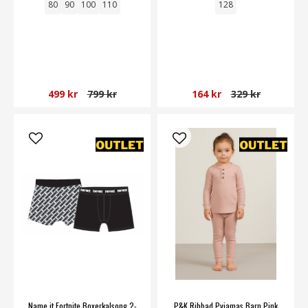
80
90
100
110
128
499 kr
799 kr
164 kr
329 kr
Name it Fortnite Boxerkalsong 2-
P&K Ribbad Pyjamas Barn Pink