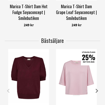
Marica T-Shirt Dam Hot
Marica T-Shirt Dam
Fudge Soyaconcept |
Grape Leaf Soyaconcept |
Smilebutiken
Smilebutiken
Soyaconcept
Soyaconcept
249 kr
249 kr
Bästsäljare
S
M
L
XL
XXL