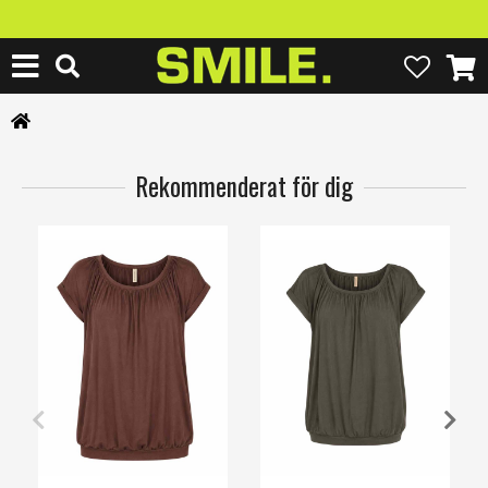
Rekommenderat för dig
XS
S
M
L
XL
3XL
XS
S
M
L
XL
3XL