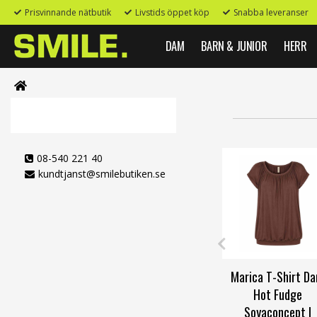
Prisvinnande nätbutik
Livstids öppet köp
Snabba leveranser
DAM
BARN & JUNIOR
HERR
08-540 221 40
kundtjanst@smilebutiken.se
Marica T-Shirt D
Hot Fudge
Soyaconcept |