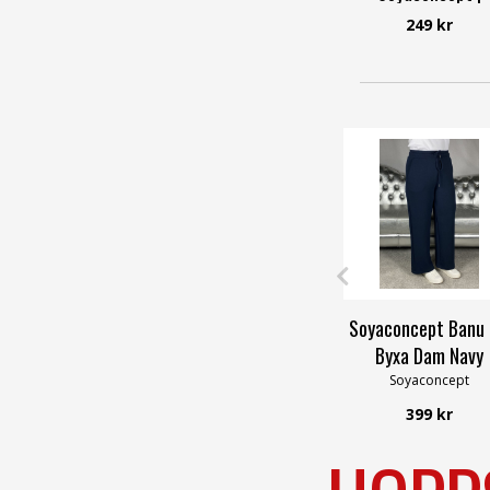
Smilebutiken
249 kr
Soyaconcept
Soyaconcept Banu
Byxa Dam Navy
Soyaconcept
399 kr