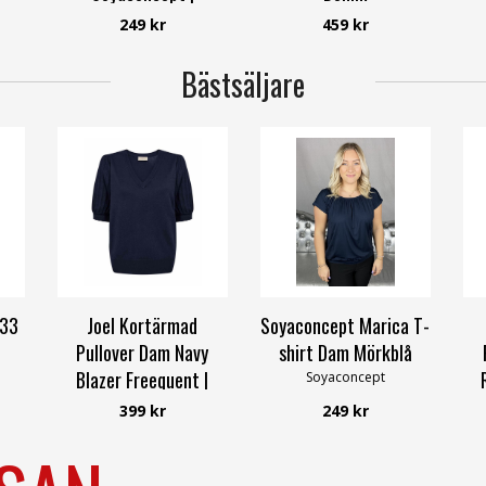
Smilebutiken
ONLY
249 kr
459 kr
Soyaconcept
Bästsäljare
 33
Joel Kortärmad
Soyaconcept Marica T-
Pullover Dam Navy
shirt Dam Mörkblå
Blazer Freequent |
Soyaconcept
Smilebutiken
399 kr
249 kr
Freequent