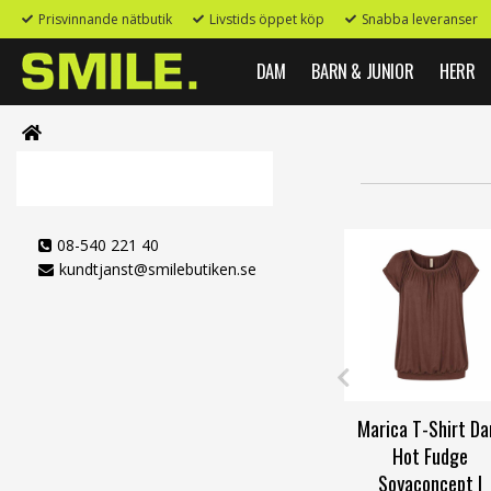
Prisvinnande nätbutik
Livstids öppet köp
Snabba leveranser
DAM
BARN & JUNIOR
HERR
08-540 221 40
kundtjanst@smilebutiken.se
Marica T-Shirt D
Hot Fudge
Soyaconcept |