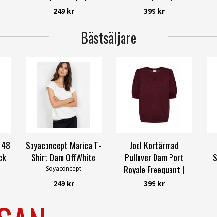
Smilebutiken
Smilebutiken
249 kr
399 kr
Soyaconcept
Freequent
Bästsäljare
 48
Soyaconcept Marica T-
Joel Kortärmad
ck
Shirt Dam OffWhite
Pullover Dam Port
S
Royale Freequent |
Soyaconcept
Smilebutiken
249 kr
399 kr
Freequent