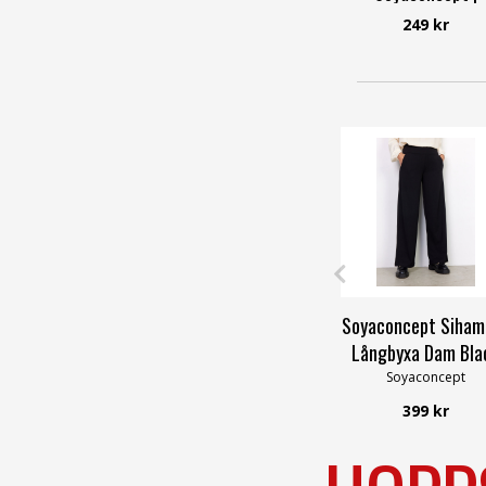
Smilebutiken
249 kr
Soyaconcept
Soyaconcept Siham
Långbyxa Dam Bla
Soyaconcept
399 kr