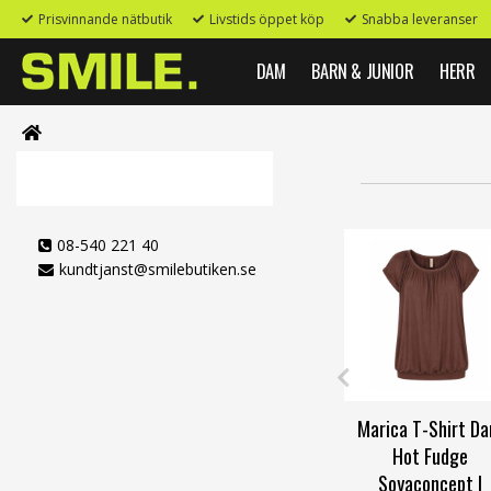
Prisvinnande nätbutik
Livstids öppet köp
Snabba leveranser
DAM
BARN & JUNIOR
HERR
08-540 221 40
kundtjanst@smilebutiken.se
Marica T-Shirt D
Hot Fudge
Soyaconcept |