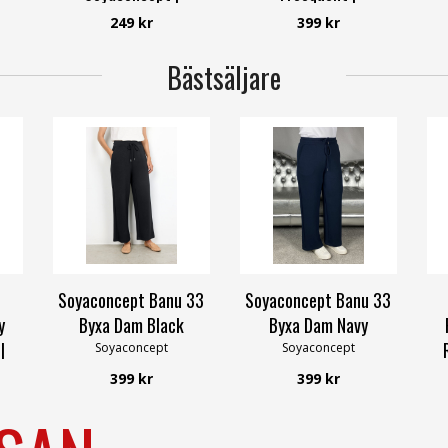
Smilebutiken
Smilebutiken
249 kr
399 kr
Soyaconcept
Freequent
Bästsäljare
Soyaconcept Banu 33
Soyaconcept Banu 33
y
Byxa Dam Black
Byxa Dam Navy
|
Soyaconcept
Soyaconcept
399 kr
399 kr