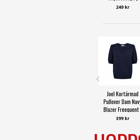
Smilebutiken
249 kr
Soyaconcept
Joel Kortärmad
Pullover Dam Nav
Blazer Freequent 
Smilebutiken
399 kr
Freequent